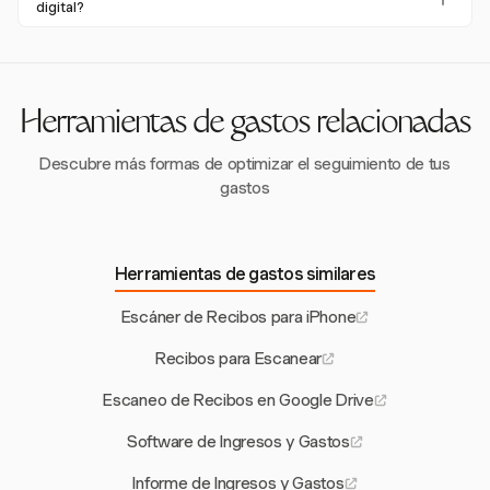
gestionar recibos sin conexión. Esto asegura la continuidad
digital?
productividad, reduce errores de procesamiento y mejora
en el seguimiento de gastos, con datos que se sincronizan
la preparación para auditorías.
Los desafíos comunes al adoptar la facturación digital
automáticamente cuando se restablece la conexión a
incluyen la complejidad de la integración y la capacitación
internet.
del personal. Para abordar estos problemas, es importante
elegir un software fácil de usar como Harvest y asegurar
Herramientas de gastos relacionadas
una capacitación y soporte exhaustivos durante la
transición.
Descubre más formas de optimizar el seguimiento de tus
gastos
Herramientas de gastos similares
Escáner de Recibos para iPhone
Recibos para Escanear
Escaneo de Recibos en Google Drive
Software de Ingresos y Gastos
Informe de Ingresos y Gastos