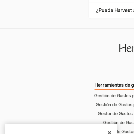
análisis de datos.
La gestión de gastos
¿Puede Harvest a
organizaciones de s
requisitos regulatori
Si bien Harvest se
detallados apoyan 
ayudar a identificar
Her
Herramientas de g
Gestión de Gastos 
Gestión de Gastos 
Gestor de Gastos 
Gestión de Gas
Gestión de Gasto