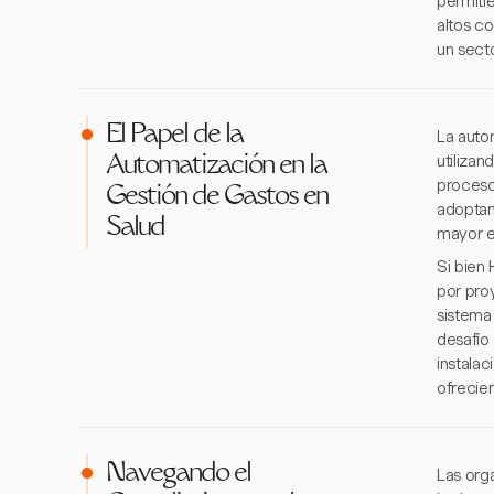
permiti
altos c
un sect
El Papel de la
La auto
utiliza
Automatización en la
proceso
Gestión de Gastos en
adoptan
Salud
mayor e
Si bien
por pro
sistema
desafío 
instala
ofrecie
Navegando el
Las org