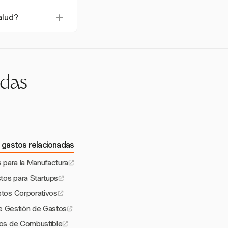
iva. Ayuda a las
alud?
 cumplir con los
e informes
trones de gasto y
adas
 gastos relacionadas
 para la Manufactura
tos para Startups
tos Corporativos
de Gestión de Gastos
os de Combustible