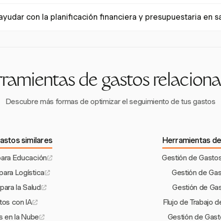
 es vital para mantener la estabilidad financiera y la eficiencia operat
yudar con la planificación financiera y presupuestaria en s
alud a controlar el aumento de costos, optimizar el uso de recursos y
os.
 centra en el seguimiento de gastos por proyecto, sus capacidades d
la elaboración de presupuestos al proporcionar información sobre pa
 áreas para la optimización de recursos.
ramientas de gastos relacion
Descubre más formas de optimizar el seguimiento de tus gastos
astos similares
Herramientas de
para Educación
Gestión de Gastos
para Logística
Gestión de Gas
para la Salud
Gestión de Gas
tos con IA
Flujo de Trabajo 
s en la Nube
Gestión de Gast