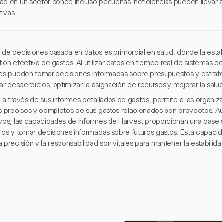
ad en un sector donde incluso pequeñas ineficiencias pueden llevar a
tivas.
 de decisiones basada en datos es primordial en salud, donde la esta
ión efectiva de gastos. Al utilizar datos en tiempo real de sistemas d
les pueden tomar decisiones informadas sobre presupuestos y estrat
car desperdicios, optimizar la asignación de recursos y mejorar la salud
, a través de sus informes detallados de gastos, permite a las organi
os precisos y completos de sus gastos relacionados con proyectos. Au
ivos, las capacidades de informes de Harvest proporcionan una base s
eros y tomar decisiones informadas sobre futuros gastos. Esta capaci
 precisión y la responsabilidad son vitales para mantener la estabilida