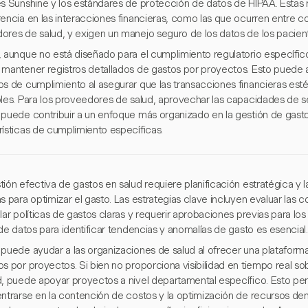
es Sunshine y los estándares de protección de datos de HIPAA. Estas
rencia en las interacciones financieras, como las que ocurren entre 
ores de salud, y exigen un manejo seguro de los datos de los pacien
 aunque no está diseñado para el cumplimiento regulatorio específico d
 mantener registros detallados de gastos por proyectos. Esto puede 
os de cumplimiento al asegurar que las transacciones financieras es
bles. Para los proveedores de salud, aprovechar las capacidades de 
 puede contribuir a un enfoque más organizado en la gestión de gasto
rísticas de cumplimiento específicas.
tión efectiva de gastos en salud requiere planificación estratégica y
s para optimizar el gasto. Las estrategias clave incluyen evaluar las c
lar políticas de gastos claras y requerir aprobaciones previas para l
 de datos para identificar tendencias y anomalías de gasto es esencial.
 puede ayudar a las organizaciones de salud al ofrecer una plataforma
s por proyectos. Si bien no proporciona visibilidad en tiempo real so
d, puede apoyar proyectos a nivel departamental específico. Esto per
entrarse en la contención de costos y la optimización de recursos den