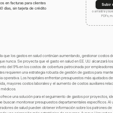
os en facturas para clientes
Subir 
0 días, sin tarjeta de crédito
o arrastra y su
PDFs, m
a que los gastos en salud continúan aumentando, gestionar costos 
que nunca. Se proyecta que el gasto en salud en EE. UU. alcanzará los
nto del 9% en los costos de cobertura patrocinada por empleadores
es requieren una estrategia robusta de gestión de gastos para mantene
cia operativa. Los hospitales enfrentan presupuestos más ajustados d
ida, mayores costos laborales y el aumento de costos auxiliares re
 médicos.
 ofrece una solución para el seguimiento de gastos por proyectos, id
ue buscan monitorear presupuestos departamentales específicos. Al uti
tradores de salud pueden obtener información sobre los patrones de 