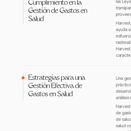
las Ley
Cumplimiento en la
transpa
Gestión de Gastos en
proveed
Salud
Harvest,
ayuda a
esfuerz
rastrea
Harvest
caracte
Estrategias para una
Una ges
práctica
Gestión Efectiva de
desarrol
Gastos en Salud
análisis
Harvest
de gasto
de salu
salud c