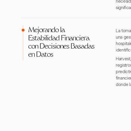
necesid
significa
Mejorando la
La toma
una gest
Estabilidad Financiera
hospita
con Decisiones Basadas
identifi
en Datos
Harvest
registr
predict
financi
donde la