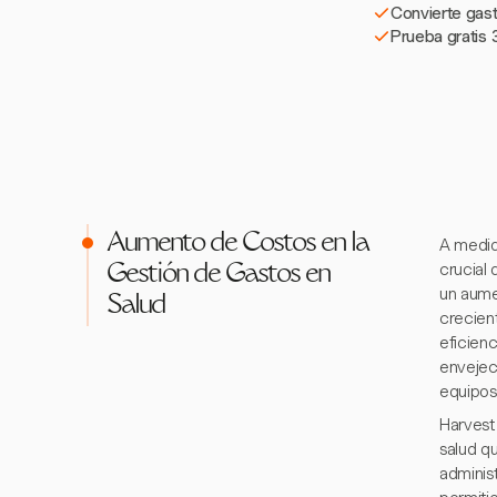
Convierte gast
Prueba gratis 3
Aumento de Costos en la
A medid
crucial 
Gestión de Gastos en
un aume
Salud
crecient
eficien
envejec
equipos
Harvest
salud q
adminis