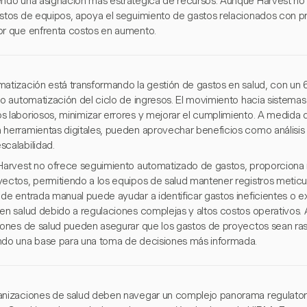
endo una asignación más estratégica de recursos. Aunque Harvest no
ostos de equipos, apoya el seguimiento de gastos relacionados con pro
or que enfrenta costos en aumento.
matización está transformando la gestión de gastos en salud, con un 
ndo automatización del ciclo de ingresos. El movimiento hacia sistema
s laboriosos, minimizar errores y mejorar el cumplimiento. A medida 
 herramientas digitales, pueden aprovechar beneficios como análisis 
scalabilidad.
 Harvest no ofrece seguimiento automatizado de gastos, proporciona 
yectos, permitiendo a los equipos de salud mantener registros meticu
 de entrada manual puede ayudar a identificar gastos ineficientes o 
en salud debido a regulaciones complejas y altos costos operativos. Al 
ciones de salud pueden asegurar que los gastos de proyectos sean ras
ndo una base para una toma de decisiones más informada.
anizaciones de salud deben navegar un complejo panorama regulatori