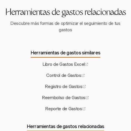
sectores enfrentan entornos regulatorios complejos y
gastos.
pueden optimizar el cumplimiento y la eficiencia a través
Herramientas de gastos relacionadas
de soluciones digitales.
Descubre más formas de optimizar el seguimiento de tus
gastos
Herramientas de gastos similares
Libro de Gastos Excel
Control de Gastos
Registro de Gastos
Reembolso de Gastos
Reporte de Gastos
Herramientas de gastos relacionadas