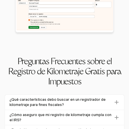
Preguntas Frecuentes sobre el
Registro de Kilometraje Gratis para
Impuestos
¿Qué características debo buscar en un registrador de
kilometraje para fines fiscales?
Al elegir un registrador de kilometraje para fines fiscales,
¿Cómo aseguro que mi registro de kilometraje cumpla con
busca características como la capacidad de rastrear viajes
el IRS?
en tiempo real, seguimiento automático por GPS e
Para asegurar el cumplimiento con el IRS, mantén registros