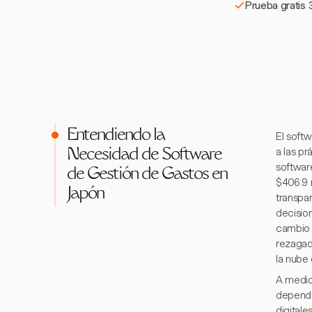
Prueba gratis 3
Entendiendo la
El soft
a las p
Necesidad de Software
softwar
de Gestión de Gastos en
$406.9 
Japón
transpar
decisio
cambio 
rezagad
la nube
A medid
depende
digital