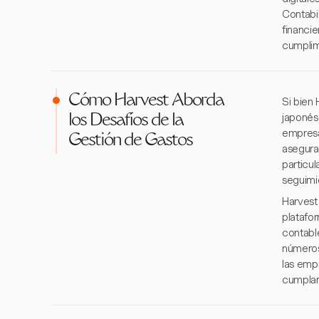
Contabi
financi
cumplimi
Cómo Harvest Aborda
Si bien 
japonés
los Desafíos de la
empresa
Gestión de Gastos
asegura
particu
seguimi
Harvest 
platafo
contabl
números 
las emp
cumplan