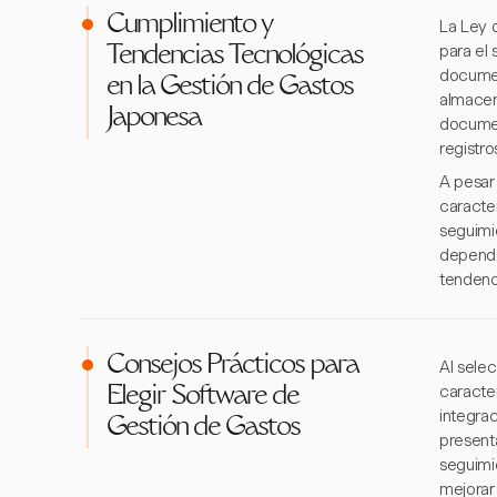
Cumplimiento y
La Ley d
para el
Tendencias Tecnológicas
documen
en la Gestión de Gastos
almacen
Japonesa
documen
registro
A pesar 
caracte
seguimi
depende
tendenci
Consejos Prácticos para
Al sele
caracter
Elegir Software de
integrac
Gestión de Gastos
present
seguimi
mejorar 