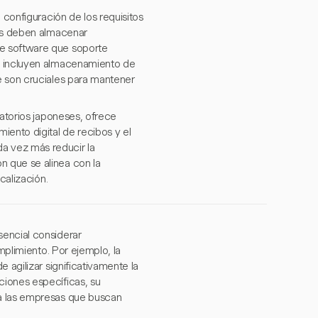
 configuración de los requisitos
sas deben almacenar
re software que soporte
to incluyen almacenamiento de
e son cruciales para mantener
latorios japoneses, ofrece
iento digital de recibos y el
a vez más reducir la
 que se alinea con la
calización.
sencial considerar
mplimiento. Por ejemplo, la
 agilizar significativamente la
ciones específicas, su
ra las empresas que buscan