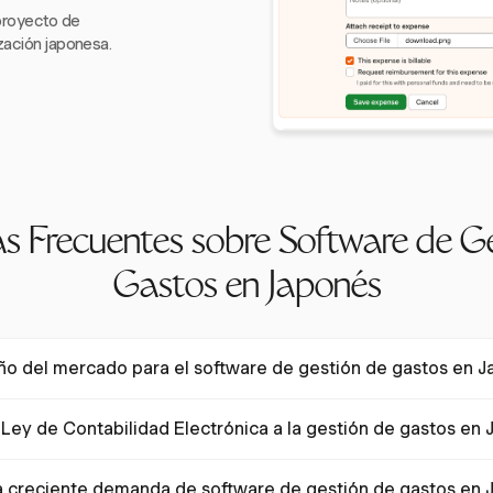
proyecto de
ización japonesa.
s Frecuentes sobre Software de G
Gastos en Japonés
ño del mercado para el software de gestión de gastos en 
ado para el software de gestión de gastos en Japón fue valorado en 
Ley de Contabilidad Electrónica a la gestión de gastos en
sas en 2022, y se proyecta que alcance $406.9 millones para 2027
83.7 millones en 2022, con una proyección de crecimiento a $164.6 
idad Electrónica exige el almacenamiento electrónico de documentos 
a creciente demanda de software de gestión de gastos en 