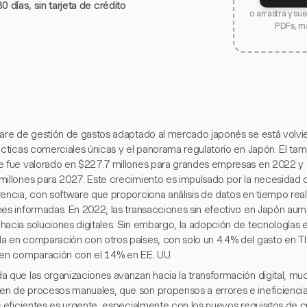
0 días, sin tarjeta de crédito
o arrastra y su
PDFs, m
ware de gestión de gastos adaptado al mercado japonés se está volvi
rácticas comerciales únicas y el panorama regulatorio en Japón. El t
e fue valorado en $227.7 millones para grandes empresas en 2022 y
millones para 2027. Este crecimiento es impulsado por la necesidad 
encia, con software que proporciona análisis de datos en tiempo real 
nes informadas. En 2022, las transacciones sin efectivo en Japón au
hacia soluciones digitales. Sin embargo, la adopción de tecnologías 
a en comparación con otros países, con solo un 4.4% del gasto en TI
 en comparación con el 14% en EE. UU.
a que las organizaciones avanzan hacia la transformación digital, m
n de procesos manuales, que son propensos a errores e ineficiencia
es eficientes es urgente, especialmente con los nuevos requisitos de 