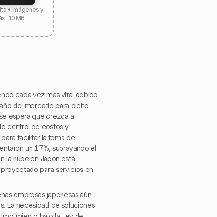
elta • Imágenes y
áx. 10 MB
endo cada vez más vital debido
amaño del mercado para dicho
 se espera que crezca a
de control de costos y
para facilitar la toma de
mentaron un 17%, subrayando el
en la nube en Japón está
 proyectado para servicios en
uchas empresas japonesas aún
s. La necesidad de soluciones
cumplimiento bajo la Ley de