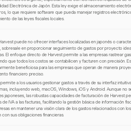
lidad Electrónica de Japón. Esta ley exige el almacenamiento elect
eros, lo que requiere software que pueda manejar registros electrónic
ento de las leyes fiscales locales.
Harvest puede no ofrecer interfaces localizadas en japonés o caracter
, sobresale en proporcionar seguimiento de gastos por proyecto ide
s. El enfoque directo de Harvest permite a las empresas rastrear gas
ndo que todos los costos se contabilicen y facturen con precisión. Es
larmente beneficiosa para las empresas que operan de manera proyec
ento financiero preciso.
permite a los usuarios gestionar gastos a través de su interfaz intuitiv
rmas, incluyendo web, macOS, Windows, iOS y Android. Aunque no se
es japoneses, las robustas capacidades de facturación de Harvest per
de IVA a las facturas, facilitando la gestión básica de información fis
resas en mantener una visión clara de los gastos relacionados con lo
 con sus obligaciones financieras.