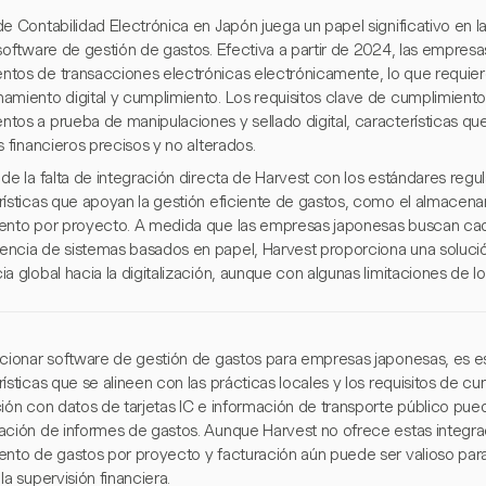
e Contabilidad Electrónica en Japón juega un papel significativo en la
 software de gestión de gastos. Efectiva a partir de 2024, las empre
tos de transacciones electrónicas electrónicamente, lo que requie
amiento digital y cumplimiento. Los requisitos clave de cumplimien
tos a prueba de manipulaciones y sellado digital, características qu
s financieros precisos y no alterados.
de la falta de integración directa de Harvest con los estándares regu
rísticas que apoyan la gestión eficiente de gastos, como el almacenam
ento por proyecto. A medida que las empresas japonesas buscan cad
ncia de sistemas basados en papel, Harvest proporciona una solución
a global hacia la digitalización, aunque con algunas limitaciones de lo
ccionar software de gestión de gastos para empresas japonesas, es e
ísticas que se alineen con las prácticas locales y los requisitos de cu
ión con datos de tarjetas IC e información de transporte público puede
ación de informes de gastos. Aunque Harvest no ofrece estas integra
ento de gastos por proyecto y facturación aún puede ser valioso pa
la supervisión financiera.