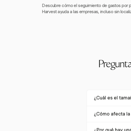
Descubre cómo el seguimiento de gastos por 
Harvest ayuda a las empresas, incluso sin local
Pregunta
¿Cuál es el tama
El tamaño del merc
¿Cómo afecta la 
para grandes empre
medianas, fue de $
La Ley de Contabil
¿Por qué hay un