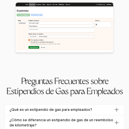
Preguntas Frecuentes sobre
Estipendios de Gas para Empleados
¿Qué es un estipendio de gas para empleados?
Un estipendio de gas es una asignación financiera
¿Cómo se diferencia un estipendio de gas de un reembolso
otorgada a los empleados para ayudar a cubrir sus costos
de kilometraje?