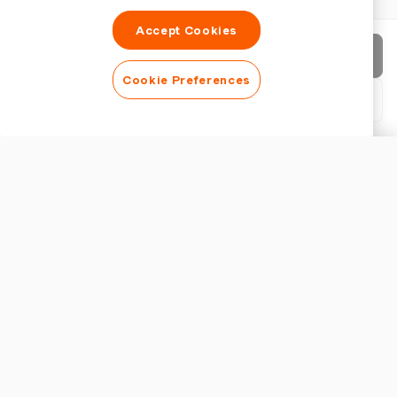
Accept Cookies
Enviar factura
Cookie Preferences
Descargar PDF
Personalizar factura
APARIENCIA
Añadir logotipo
Mostrar título de la factura
CONFIGURACIÓN DE FACTURA
Moneda