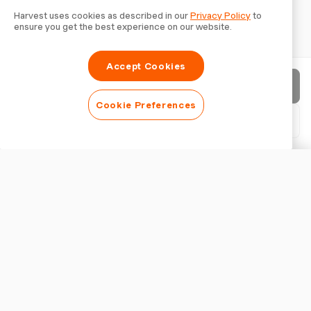
Harvest uses cookies as described in our
Privacy Policy
to
ensure you get the best experience on our website.
Accept Cookies
Enviar factura
Cookie Preferences
Descargar PDF
Personalizar factura
APARIENCIA
Añadir logotipo
Mostrar título de la factura
CONFIGURACIÓN DE FACTURA