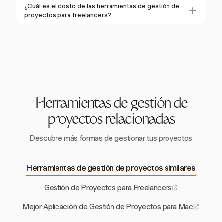
Los freelancers pueden priorizar tareas utilizando
asegurar su finalización a tiempo.
¿Cuál es el costo de las herramientas de gestión de
gestión de proyectos de Harvest, como las alertas de
marcos como la Matriz de Eisenhower y
proyectos para freelancers?
presupuesto, ayudan a monitorear el alcance del
descomponiendo proyectos grandes en tareas más
Las herramientas de gestión de proyectos para
proyecto y prevenir expansiones inesperadas.
pequeñas. Harvest ayuda en este proceso con sus
freelancers pueden variar entre $5 y $19 por usuario
características de seguimiento y reporte de
al mes. Harvest ofrece una opción rentable con una
proyectos detallados.
prueba gratuita de 30 días y precios competitivos
para sus características integrales.
Herramientas de gestión de
proyectos relacionadas
Descubre más formas de gestionar tus proyectos
Herramientas de gestión de proyectos similares
Gestión de Proyectos para Freelancers
Mejor Aplicación de Gestión de Proyectos para Mac