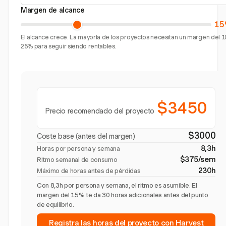
Margen de alcance
15
El alcance crece. La mayoría de los proyectos necesitan un margen del 1
25% para seguir siendo rentables.
$3450
Precio recomendado del proyecto
$3000
Coste base (antes del margen)
8,3h
Horas por persona y semana
$375/sem
Ritmo semanal de consumo
230h
Máximo de horas antes de pérdidas
Con 8,3h por persona y semana, el ritmo es asumible. El
margen del 15% te da 30 horas adicionales antes del punto
de equilibrio.
Registra las horas del proyecto con Harvest