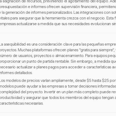
la asignación de recursos, previniendo el agotamiento del equipo. Ad
presupuestación e informes ofrecen supervisión financiera, permitie
y la generación de informes personalizados. Las integraciones con sof
vitales para asegurar que la herramienta crezca con el negocio. Esta f
empresas actualizarse a medida que sus necesidades evolucionan sin 
La asequibilidad es una consideración clave para las pequeñas empres
proyectos. Muchas plataformas ofrecen planes "gratis para siempre", 
número de usuarios, proyectos o almacenamiento. Para equipos peq
proporcionar un punto de partida rentable. Sin embargo, a medida q
necesario actualizar a planes pagos para acceder a características
informes detallados.
Los modelos de precios varían ampliamente, desde $5 hasta $25 por
modelos puede ayudar a las empresas a tomar decisiones informadas
complejidad del proyecto. Invertir en un plan más completo puede resu
productividad y asegurar que todos los miembros del equipo tengan a
características necesarias.