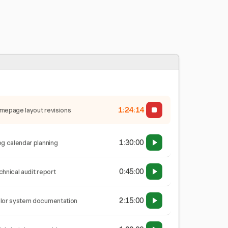
1:24:15
mepage layout revisions
1:30:00
og calendar planning
0:45:00
chnical audit report
2:15:00
lor system documentation