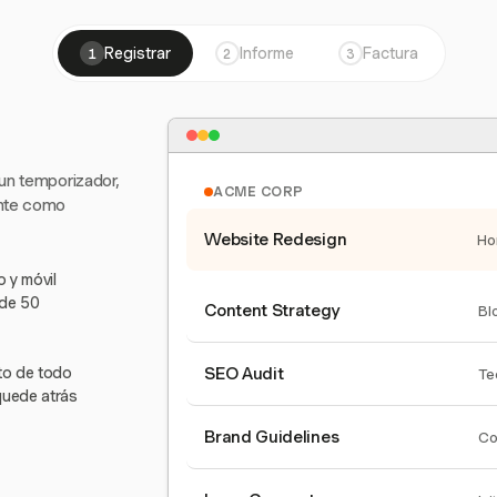
Registrar
Informe
Factura
1
2
3
 un temporizador,
ACME CORP
ente como
Website Redesign
Ho
 y móvil
 de 50
Content Strategy
Bl
nto de todo
SEO Audit
Te
quede atrás
Brand Guidelines
Co