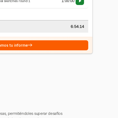
1:00:00
tial sketches round 1
6:54:15
→
eamos tu informe
sas, permitiéndoles superar desafíos