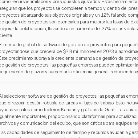
como recursos limitados y presupuestos ajustados. Estas herramienta
aseguran que los proyectos se completen a tiempo y dentro del pres
proyectos alcanzando sus objetivos originales y un 12% fallando comp
de gestión de proyectos son esenciales para mejorar las tasas de éxit
mejorar la colaboración, llevando a un aumento del 27% en las ventas 
cliente.
El mercado global de software de gestión de proyectos para pequeñ
proyectándose que crecerá de $2.8 mil millones en 2023 a aproximad
Este crecimiento subraya la creciente demanda de gestión de proyecto
de gestión de proyectos, las pequeñas empresas pueden optimizar la 
seguimiento de plazos y aumentar la eficiencia general, reduciendo as
Al seleccionar software de gestión de proyectos, las pequeñas empr
que ofrezcan gestión robusta de tareas y flujos de trabajo. Esto incluye
ayudas visuales como tableros Kanban y gráficos de Gantt. Las caract
igualmente importantes, proporcionando plataformas para actualizaci
archivos y comunicación del equipo, que son críticas para equipos r
Las capacidades de seguimiento de tiempo y recursos ayudan a gestio