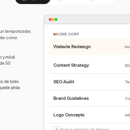
 un temporizador,
ACME CORP
ente como
Website Redesign
Ho
 y móvil
 de 50
Content Strategy
Bl
nto de todo
SEO Audit
Te
quede atrás
Brand Guidelines
Co
Logo Concepts
Ini
+
Nuevo registro de tiempo