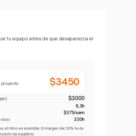
icar tu equipo antes de que desaparezca el
$3450
 proyecto
$3000
gen)
8,3h
$375/sem
230h
rdidas
, el ritmo es asumible. El margen del 15% te da
 punto de equilibrio.