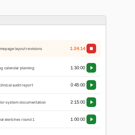
1:24:15
mepage layout revisions
1:30:00
og calendar planning
0:45:00
chnical audit report
2:15:00
lor system documentation
1:00:00
tial sketches round 1