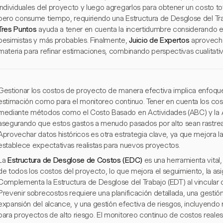
individuales del proyecto y luego agregarlos para obtener un costo t
pero consume tiempo, requiriendo una Estructura de Desglose del Tra
Tres Puntos
ayuda a tener en cuenta la incertidumbre considerando e
pesimistas y más probables. Finalmente,
Juicio de Expertos
aprovecha
materia para refinar estimaciones, combinando perspectivas cualitativ
Gestionar los costos de proyecto de manera efectiva implica enfoque
estimación como para el monitoreo continuo. Tener en cuenta los cos
mediante métodos como el Costo Basado en Actividades (ABC) y la A
asegurando que estos gastos a menudo pasados por alto sean rastre
Aprovechar datos históricos es otra estrategia clave, ya que mejora la
establece expectativas realistas para nuevos proyectos.
La
Estructura de Desglose de Costos (EDC)
es una herramienta vital,
de todos los costos del proyecto, lo que mejora el seguimiento, la asi
Complementa la Estructura de Desglose del Trabajo (EDT) al vincular
Prevenir sobrecostos requiere una planificación detallada, una gestión
expansión del alcance, y una gestión efectiva de riesgos, incluyendo
para proyectos de alto riesgo. El monitoreo continuo de costos reales 