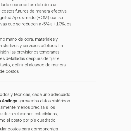
entado sobrecostos debido a un
 costos futuros de manera efectiva.
agnitud Aproximado (ROM) con su
tivas que se reducen a -5% a +10%, es
mo mano de obra, materiales y
trativos y servicios públicos. La
isión; las previsiones tempranas
s detalladas después de fijar el
anto, definir el alcance de manera
 de costos.
todos y técnicas, cada uno adecuado
n Análoga
aprovecha datos históricos
almente menos precisa si los
a
utiliza relaciones estadísticas,
mo el costo por pie cuadrado.
lcular costos para componentes