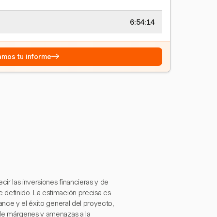
6:54:15
→
eamos tu informe
ir las inversiones financieras y de
 definido. La estimación precisa es
ance y el éxito general del proyecto,
 de márgenes y amenazas a la