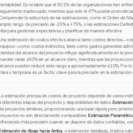
rentabilidad. Es notable que el 50.1% de las organizaciones han enfr
seguimiento inadecuado, mientras que solo el 47% puede pronosticar
Comprender la estructura de las estimaciones, como el Orden de M
amplio rango de precisión de -25% a +75%, o las estimaciones Defini
vital para gestionar expectativas y planificar de manera efectiva.
Una estimación de costos efectiva abarca tanto costos directos—co
equipos—como costos indirectos, tales como gastos generales adminis
claridad del alcance del proyecto influye significativamente en la prec
pueden variar ±50% sin un alcance claro, mientras que las proyeccione
alcance pueden reducir este rango a aproximadamente ±10%. Por lo t
clara y temprana es un factor clave para la precisión en la estimación
La estimación precisa de costos de proyecto depende de varios mé
a diferentes etapas del proyecto y disponibilidad de datos.
Estimació
de proyectos similares, proporcionando una base rápida pero potenci
proyectos no son directamente comparables.
Estimación Paramétric
ofreciendo más precisión cuando se dispone de datos confiables, co
Estimación de Abajo hacia Arriba
, o estimación detallada, implica ca