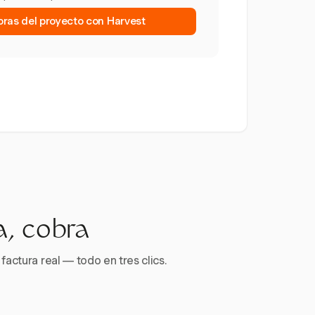
horas del proyecto con Harvest
a, cobra
factura real — todo en tres clics.