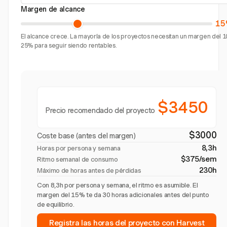
Margen de alcance
15
El alcance crece. La mayoría de los proyectos necesitan un margen del 1
25% para seguir siendo rentables.
$3450
Precio recomendado del proyecto
$3000
Coste base (antes del margen)
8,3h
Horas por persona y semana
$375/sem
Ritmo semanal de consumo
230h
Máximo de horas antes de pérdidas
Con 8,3h por persona y semana, el ritmo es asumible. El
margen del 15% te da 30 horas adicionales antes del punto
de equilibrio.
Registra las horas del proyecto con Harvest