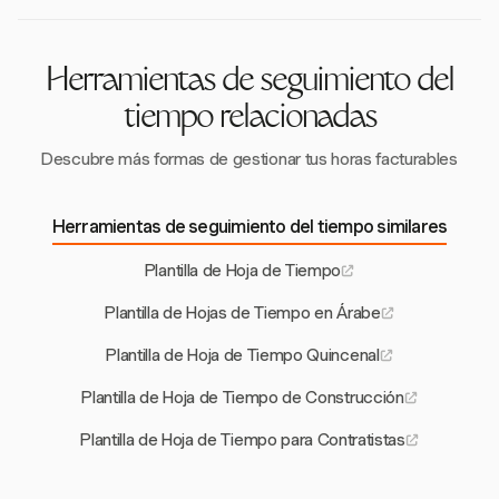
la FLSA y un procesamiento preciso de la nómina.
trabajo de gestión de proyectos, asegurando que
todas las actividades se registren con precisión y
facilitando el seguimiento y la elaboración de
Herramientas de seguimiento del
informes de proyectos eficientes.
tiempo relacionadas
Descubre más formas de gestionar tus horas facturables
Herramientas de seguimiento del tiempo similares
Plantilla de Hoja de Tiempo
Plantilla de Hojas de Tiempo en Árabe
Plantilla de Hoja de Tiempo Quincenal
Plantilla de Hoja de Tiempo de Construcción
Plantilla de Hoja de Tiempo para Contratistas