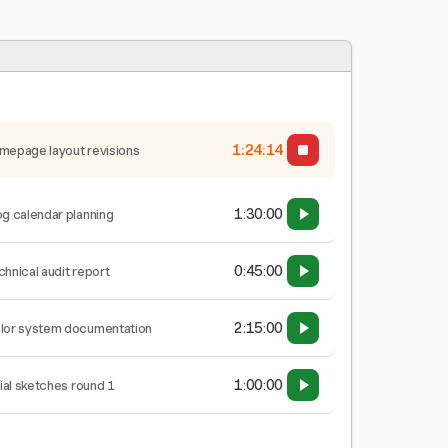
1:24:15
mepage layout revisions
1:30:00
og calendar planning
0:45:00
chnical audit report
2:15:00
lor system documentation
1:00:00
tial sketches round 1