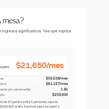
la mesa?
ingresos significativos. Vea qué implica
$21,650/mes
suales
$59,538/mes
ual
$81,187/mes
etivo
1.6h
sarias por persona/día
$259,800
ales
ción de 20 puntos entre 5 personas supone
 $259,800 al año. El primer paso es saber a