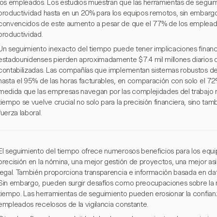
los empleados. Los estudios muestran que las herramientas de segui
productividad hasta en un 20% para los equipos remotos, sin embargo
convencidos de este aumento a pesar de que el 77% de los emplead
productividad.
Un seguimiento inexacto del tiempo puede tener implicaciones financi
estadounidenses pierden aproximadamente $7.4 mil millones diarios d
contabilizadas. Las compañías que implementan sistemas robustos d
hasta el 95% de las horas facturables, en comparación con solo el 72
medida que las empresas navegan por las complejidades del trabajo 
tiempo se vuelve crucial no solo para la precisión financiera, sino tam
fuerza laboral.
El seguimiento del tiempo ofrece numerosos beneficios para los equ
precisión en la nómina, una mejor gestión de proyectos, una mejor a
legal. También proporciona transparencia e información basada en da
Sin embargo, pueden surgir desafíos como preocupaciones sobre la m
tiempo. Las herramientas de seguimiento pueden erosionar la confian
empleados recelosos de la vigilancia constante.