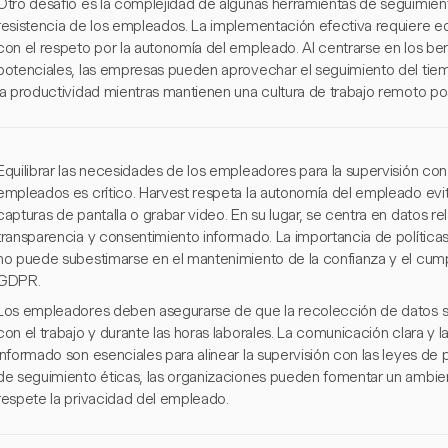
Otro desafío es la complejidad de algunas herramientas de seguimiento
resistencia de los empleados. La implementación efectiva requiere equ
con el respeto por la autonomía del empleado. Al centrarse en los be
potenciales, las empresas pueden aprovechar el seguimiento del tiem
la productividad mientras mantienen una cultura de trabajo remoto pos
Equilibrar las necesidades de los empleadores para la supervisión con
empleados es crítico. Harvest respeta la autonomía del empleado ev
capturas de pantalla o grabar video. En su lugar, se centra en datos r
transparencia y consentimiento informado. La importancia de políticas 
no puede subestimarse en el mantenimiento de la confianza y el cum
GDPR.
Los empleadores deben asegurarse de que la recolección de datos se 
con el trabajo y durante las horas laborales. La comunicación clara y
informado son esenciales para alinear la supervisión con las leyes de 
de seguimiento éticas, las organizaciones pueden fomentar un ambie
respete la privacidad del empleado.