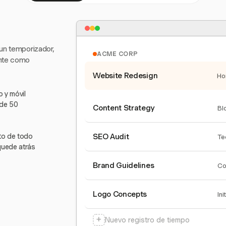
 un temporizador,
ACME CORP
ente como
Website Redesign
Ho
 y móvil
 de 50
Content Strategy
Bl
nto de todo
SEO Audit
Te
quede atrás
Brand Guidelines
Co
Logo Concepts
Ini
+
Nuevo registro de tiempo