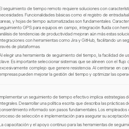
El seguimiento de tiempo remoto requiere soluciones con característ
necesidades. Funcionalidades básicas como el registro de entrada/sa
tareas, y hojas de tiempo automatizadas son fundamentales. Caracte
seguimiento GPS para equipos en campo, integración fluida con herr
análisis de tendencias de productividad mejoran aún más estas soluci
integraciones con herramientas como Jira y GitHub, facilitando un se
través de plataformas.
Al elegir una herramienta de seguimiento del tiempo, la facilidad de us
clave. Es importante seleccionar sistemas que se alineen con el flujo 
excesivamente complejo que genere resistencia. Al centrarse en caract
empresas pueden mejorar la gestión del tiempo y optimizar las opera
Implementar un seguimiento de tiempo efectivo implica estrategias de
integrales. Desarrollar una política escrita que describa las prácticas
consentimiento informado son pasos fundamentales. Los empleados d
proceso de selección e implementación para asegurar su aceptación y 
La capacitación y el apoyo continuo para las herramientas de seguimi