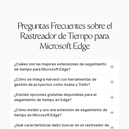
Preguntas Frecuentes sobre el
Rastreador de Tiempo para
Microsoft Edge
¿Cuáles son las mejores extensiones de seguimiento
de tiempo para Microsoft Edge?
Algunas de las mejores extensiones de seguimiento
¿Cómo se integra Harvest con herramientas de
de tiempo para Microsoft Edge incluyen Harvest, que
gestión de proyectos como Asana y Trello?
ofrece integración fluida con herramientas de
Harvest se integra sin problemas con herramientas de
¿Existen opciones gratuitas disponibles para el
productividad como Asana y Trello. Está diseñado
gestión de proyectos como Asana y Trello,
seguimiento de tiempo en Edge?
para mejorar la productividad con características
permitiendo a los usuarios rastrear el tiempo
Sí, Harvest ofrece una prueba gratuita de 30 días sin
como temporizadores de un clic e informes en
¿Cómo instalo y uso una extensión de seguimiento de
directamente desde estas aplicaciones. Esta
necesidad de tarjeta de crédito, permitiendo a los
tiempo real.
tiempo en Microsoft Edge?
integración asegura que todos los datos del proyecto
usuarios explorar sus características, incluyendo
Para instalar una extensión de seguimiento de tiempo
permanezcan consistentes y sincronizados entre
¿Qué características debo buscar en un rastreador de
integraciones fluidas y seguimiento de tiempo con un