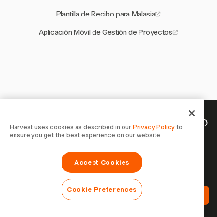
Plantilla de Recibo para Malasia
Aplicación Móvil de Gestión de Proyectos
Tu tiempo merece ser registrado
Harvest uses cookies as described in our
Privacy Policy
to
ensure you get the best experience on our website.
— empieza ahora
Únete a más de 70.000 empresas que registran tiempo,
Accept Cookies
facturan a clientes y cobran más rápido con Harvest.
Prueba gratis, se configura en 30 segundos.
Cookie Preferences
Prueba Harvest Gratis