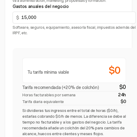
va a administración, marketing, propuestas y formación.
Gastos anuales del negocio
$
Software, seguros, equipamiento, asesoría fiscal, impuestos además del
IRPF, etc.
$0
Tu tarifa mínima viable
$0
Tarifa recomendada (+20% de colchón)
24h
Horas facturables por semana
$0
Tarifa diaria equivalente
Si dividieras tus ingresos entre el total de horas ($0/h),
estarías cobrando $0/h de menos. La diferencia se debe al
tiempo no facturable y a los gastos del negocio. La tarifa
recomendada añade un colchón del 20% para cambios de
alcance, huecos entre clientes y meses flojos.