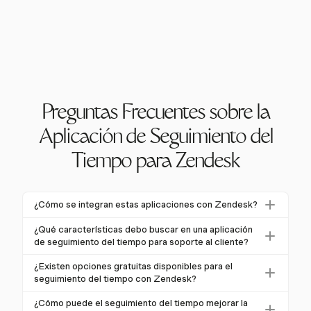
Preguntas Frecuentes sobre la
Aplicación de Seguimiento del
Tiempo para Zendesk
¿Cómo se integran estas aplicaciones con Zendesk?
Las aplicaciones de seguimiento del tiempo se
¿Qué características debo buscar en una aplicación
integran con Zendesk a través del Mercado de
de seguimiento del tiempo para soporte al cliente?
Zendesk, extensiones de navegador o conexiones
Busca características como seguimiento con un solo
¿Existen opciones gratuitas disponibles para el
API directas. Estos métodos permiten un seguimiento
clic, captura automática de tiempo y opciones de
seguimiento del tiempo con Zendesk?
fluido del tiempo en los tickets, mejorando la
entrada manual. Funciones avanzadas como
Sí, muchas soluciones de seguimiento del tiempo
eficiencia operativa.
¿Cómo puede el seguimiento del tiempo mejorar la
informes, presupuestación, facturación y monitoreo