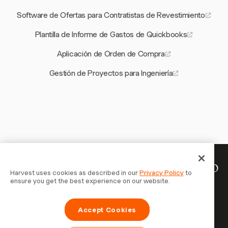
Software de Ofertas para Contratistas de Revestimiento
Plantilla de Informe de Gastos de Quickbooks
Aplicación de Orden de Compra
Gestión de Proyectos para Ingeniería
Tu tiempo merece ser registrado
Harvest uses cookies as described in our
Privacy Policy
to
ensure you get the best experience on our website.
— empieza ahora
Únete a más de 70.000 empresas que registran tiempo,
Accept Cookies
facturan a clientes y cobran más rápido con Harvest.
Prueba gratis, se configura en 30 segundos.