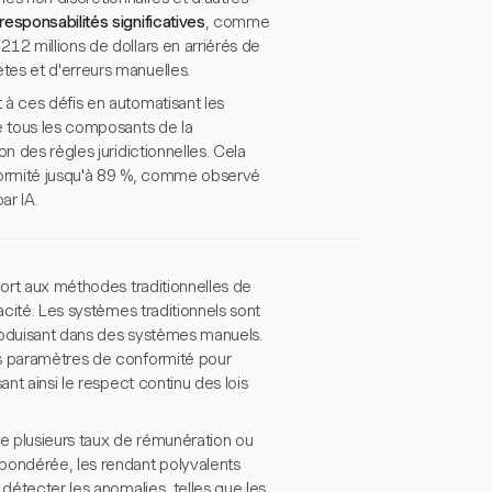
responsabilités significatives
, comme
12 millions de dollars en arriérés de
tes et d'erreurs manuelles.
 à ces défis en automatisant les
e tous les composants de la
n des règles juridictionnelles. Cela
onformité jusqu'à 89 %, comme observé
ar IA.
port aux méthodes traditionnelles de
acité. Les systèmes traditionnels sont
roduisant dans des systèmes manuels.
es paramètres de conformité pour
nt ainsi le respect continu des lois
e plusieurs taux de rémunération ou
ondérée, les rendant polyvalents
 détecter les anomalies, telles que les