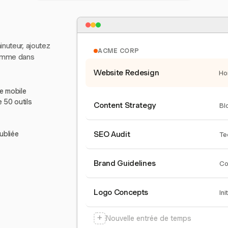
inuteur, ajoutez
ACME CORP
comme dans
Website Redesign
Ho
le mobile
e 50 outils
Content Strategy
Bl
ubliée
SEO Audit
Te
Brand Guidelines
Co
Logo Concepts
Ini
+
Nouvelle entrée de temps