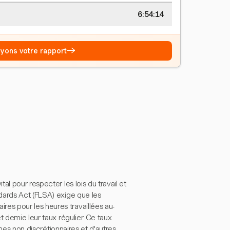
6:54:15
→
Voyons votre rapport
l pour respecter les lois du travail et
dards Act (FLSA) exige que les
es pour les heures travaillées au-
t demie leur taux régulier. Ce taux
imes non discrétionnaires et d'autres