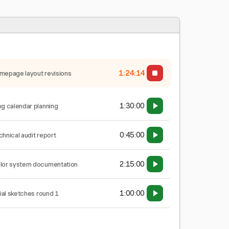
1:24:15
mepage layout revisions
1:30:00
og calendar planning
0:45:00
chnical audit report
2:15:00
lor system documentation
1:00:00
tial sketches round 1