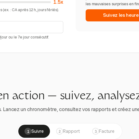
1.5x
les mauvaises surprises en fi
(ex. : CA après 12 h, jours fériés).
Suivez les heur
our ou le 7e jour consécutif.
en action — suivez, analysez
. Lancez un chronomètre, consultez vos rapports et créez une vr
Suivre
Rapport
Facture
1
2
3