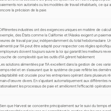
paiements non autorisés ou les modèles de travail inhabituels, ce qui a
encore la précision de la paie.
Différentes industries ont des exigences uniques en matière de calcu
exemple, des États comme la Californie et l'Alaska exigent un paiem
heures de travail par jour, indépendamment du total hebdomadaire. U
alimenté par l'IA peut être adapté pour respecter ces règles spécifiques
employeurs doivent toujours suivre la loi qui garantit les meilleurs re
couche de complexité que les outils d'IA gèrent habilement.
Les solutions alimentées par l'IA excellent dans la gestion de ces varia
temps réel et en s'assurant que le système de paie reflète les derniè
adaptabilité est cruciale pour les entreprises opérant dans plusieurs 
main-d'œuvre divers. En s'ajustant automatiquement aux différentes n
rationalisent les processus de paie et améliorent l'efficacité opérationn
Bien que Harvest se concentre principalement sur le suivi du temps et l