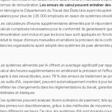
formes de rémunération.
Les erreurs de calcul peuvent entraîner des 
en témoigne le Département du Travail des États-Unis ayant récupéré 2
salaires pour plus de 135 000 employés en raison de systèmes obsolè
Les calculateurs d'heures supplémentaires alimentés par IA répondent
calculs complexes nécessaires pour la conformité. Ils garantissent qu
rémunération sont inclus et que les bons taux sont appliqués en fonctio
réduit le risque d'erreurs manuelles et améliore la précision de la c
dans les organisations ayant adopté des systèmes de paie alimentés p
Les systèmes alimentés par IA offrent un avantage significatif par rap
calcul des heures supplémentaires en améliorant la précision et l'effic
sujets à des inexactitudes, avec 78 % des erreurs de traitement se p
Les outils d'IA, cependant, peuvent automatiquement mettre à jour l
refléter les changements dans les réglementations du travail, garantissa
fédérales et étatiques.
Ces systèmes peuvent analyser divers scénarios de paiement, tels qu
des primes non discrétionnaires, grâce à des méthodes de moyenne p
dans différents secteurs. De plus, les systèmes d'IA sont équipés pour