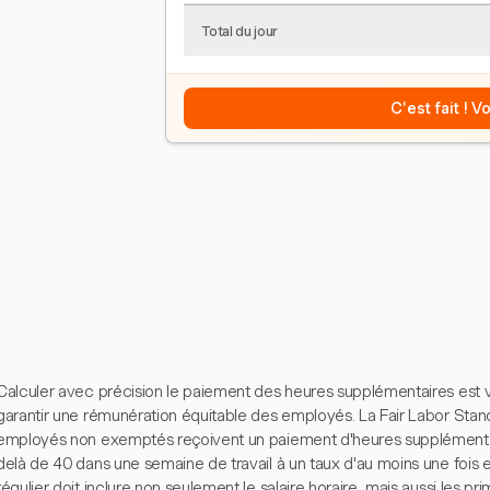
Total du jour
C'est fait ! 
Calculer avec précision le paiement des heures supplémentaires est vita
garantir une rémunération équitable des employés. La Fair Labor Stan
employés non exemptés reçoivent un paiement d'heures supplémentair
delà de 40 dans une semaine de travail à un taux d'au moins une fois e
régulier doit inclure non seulement le salaire horaire, mais aussi les pr