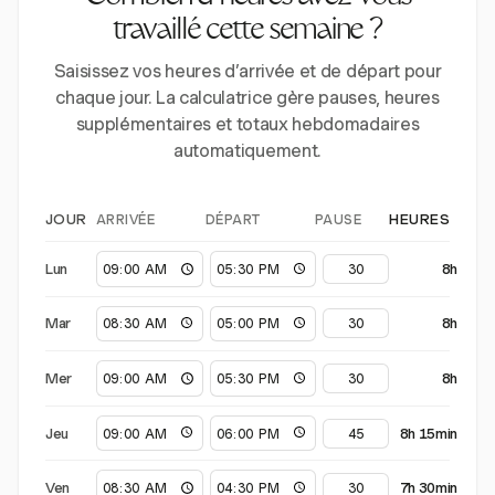
travaillé cette semaine ?
Saisissez vos heures d’arrivée et de départ pour
chaque jour. La calculatrice gère pauses, heures
supplémentaires et totaux hebdomadaires
automatiquement.
ARRIVÉE
DÉPART
PAUSE
JOUR
HEURES
Lun
8h
Mar
8h
Mer
8h
Jeu
8h 15min
Ven
7h 30min