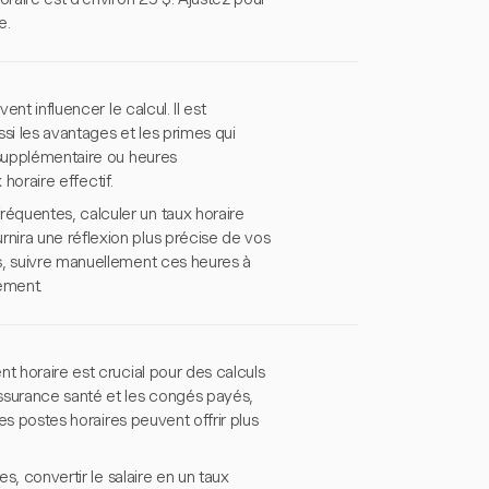
e.
nt influencer le calcul. Il est
si les avantages et les primes qui
 supplémentaire ou heures
 horaire effectif.
équentes, calculer un taux horaire
nira une réflexion plus précise de vos
s, suivre manuellement ces heures à
ement.
t horaire est crucial pour des calculs
ssurance santé et les congés payés,
les postes horaires peuvent offrir plus
s, convertir le salaire en un taux