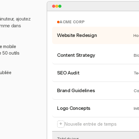
inuteur, ajoutez
ACME CORP
comme dans
Website Redesign
Ho
le mobile
e 50 outils
Content Strategy
Bl
ubliée
SEO Audit
Te
Brand Guidelines
Co
Logo Concepts
Ini
+
Nouvelle entrée de temps
Total du jour