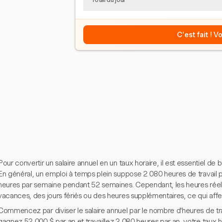
C'est fait ! 
Pour convertir un salaire annuel en un taux horaire, il est essentiel de
En général, un emploi à temps plein suppose 2 080 heures de travail p
heures par semaine pendant 52 semaines. Cependant, les heures réell
vacances, des jours fériés ou des heures supplémentaires, ce qui affec
Commencez par diviser le salaire annuel par le nombre d'heures de trav
gagnez 52 000 $ par an et travaillez 2 080 heures par an, votre taux h