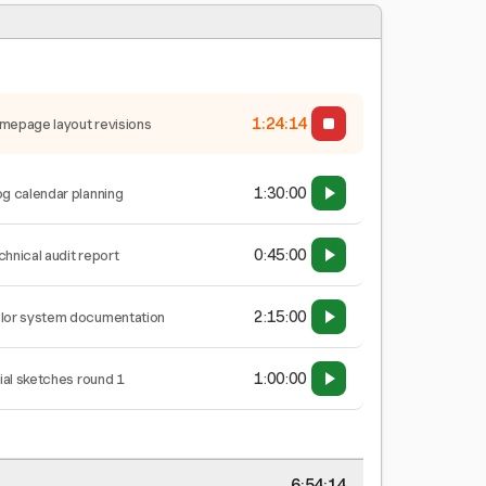
1:24:15
mepage layout revisions
1:30:00
og calendar planning
0:45:00
chnical audit report
2:15:00
lor system documentation
1:00:00
tial sketches round 1
6:54:15