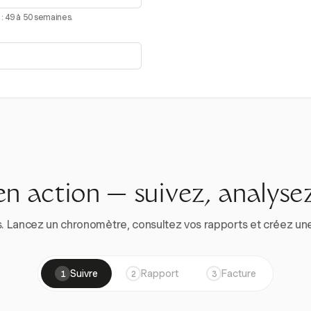
: 49 à 50 semaines.
en action — suivez, analysez
. Lancez un chronomètre, consultez vos rapports et créez une vr
Suivre
Rapport
Facture
1
2
3