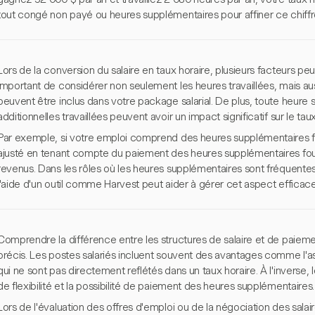
tout congé non payé ou heures supplémentaires pour affiner ce chiffr
Lors de la conversion du salaire en taux horaire, plusieurs facteurs peuve
important de considérer non seulement les heures travaillées, mais aus
peuvent être inclus dans votre package salarial. De plus, toute heure
additionnelles travaillées peuvent avoir un impact significatif sur le taux
Par exemple, si votre emploi comprend des heures supplémentaires fr
ajusté en tenant compte du paiement des heures supplémentaires four
revenus. Dans les rôles où les heures supplémentaires sont fréquente
l'aide d'un outil comme Harvest peut aider à gérer cet aspect efficac
Comprendre la différence entre les structures de salaire et de paiemen
précis. Les postes salariés incluent souvent des avantages comme l'a
qui ne sont pas directement reflétés dans un taux horaire. À l'inverse, 
de flexibilité et la possibilité de paiement des heures supplémentaires.
Lors de l'évaluation des offres d'emploi ou de la négociation des salaire