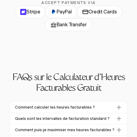
ACCEPT PAYMENTS VIA
Stripe
PayPal
Credit Cards
Bank Transfer
FAQs sur le Calculateur d'Heures
Facturables Gratuit
Comment calculer les heures facturables ?
Pour calculer les heures facturables, multipliez le total
Quels sont les intervalles de facturation standard ?
des heures passées sur des tâches clients par votre
Les intervalles de facturation standard sont
taux horaire. Par exemple, si vous travaillez 5 heures à
Comment puis-je maximiser mes heures facturables ?
généralement de 6 minutes (0,1 heure), permettant
100 $/heure, le montant facturable est de 500 $.