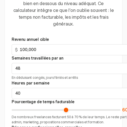
bien en dessous du niveau adéquat. Ce
calculateur intègre ce que l’on oublie souvent : le
temps non facturable, les impôts et les frais
généraux.
Revenu annuel cible
$
Semaines travaillées par an
En déduisant congés, jours fériés et arrêts
Heures par semaine
Pourcentage de temps facturable
6
De nombreux freelances facturent 50 à 70 % de leur temps. Le reste part
admin, marketing, propositions commerciales et formation.