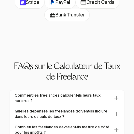
Stripe
PayPal
Credit Cards
Bank Transfer
FAQs sur le Calculateur de Taux
de Freelance
Comment les freelances calculent-ils leurs taux
horaires ?
Les freelances calculent leurs taux horaires en tenant
Quelles dépenses les freelances doivent-ils inclure
compte de leur revenu annuel souhaité, de leurs
dans leurs calculs de taux ?
dépenses totales et de leurs heures facturables
Les freelances doivent inclure à la fois les dépenses
Combien les freelances devraient-ils mettre de côté
estimées. Une formule courante est (Revenu Souhaité
personnelles et professionnelles dans leurs calculs.
pour les impôts ?