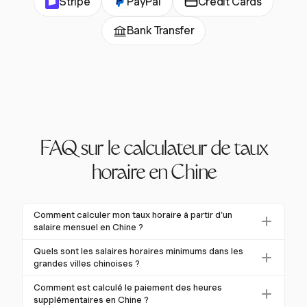
Stripe
PayPal
Credit Cards
Bank Transfer
FAQ sur le calculateur de taux
horaire en Chine
Comment calculer mon taux horaire à partir d'un
salaire mensuel en Chine ?
Pour calculer votre taux horaire à partir d'un salaire
Quels sont les salaires horaires minimums dans les
mensuel en Chine, divisez votre salaire mensuel par
grandes villes chinoises ?
21,75, qui est le nombre moyen de jours de travail
Les salaires horaires minimums varient selon les villes
Comment est calculé le paiement des heures
dans un mois, puis par 8, les heures de travail
en Chine. Selon les dernières mises à jour, Pékin a le
supplémentaires en Chine ?