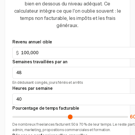
bien en dessous du niveau adéquat. Ce
calculateur intègre ce que l’on oublie souvent : le
temps non facturable, les impôts et les frais
généraux.
Revenu annuel cible
$
Semaines travaillées par an
En déduisant congés, jours fériés et arrêts
Heures par semaine
Pourcentage de temps facturable
6
De nombreux freelances facturent 50 à 70 % de leur temps. Le reste part
admin, marketing, propositions commerciales et formation.