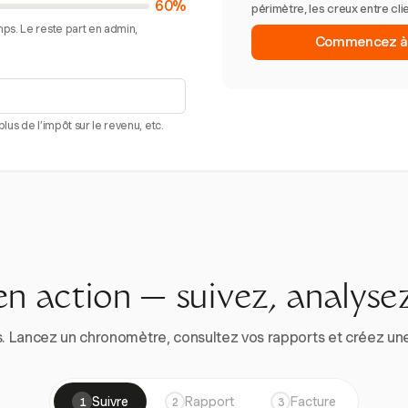
60%
périmètre, les creux entre cli
ps. Le reste part en admin,
Commencez à s
lus de l’impôt sur le revenu, etc.
en action — suivez, analysez
. Lancez un chronomètre, consultez vos rapports et créez une vr
Suivre
Rapport
Facture
1
2
3