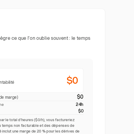
ègre ce que l’on oublie souvent : le temps
$0
ntabilité
$0
de marge)
24h
ine
$0
par le total d’heures ($0/h), vous factureriez
du temps non facturable et des dépenses de
é inclut une marge de 20 % pour les dérives de