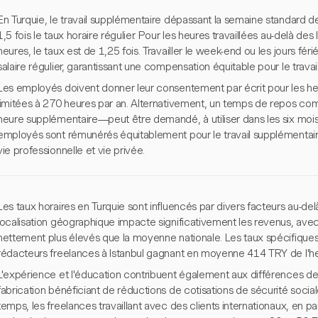
En Turquie, le travail supplémentaire dépassant la semaine standard
1,5 fois le taux horaire régulier. Pour les heures travaillées au-delà de
heures, le taux est de 1,25 fois. Travailler le week-end ou les jours férié
salaire régulier, garantissant une compensation équitable pour le trava
Les employés doivent donner leur consentement par écrit pour les he
limitées à 270 heures par an. Alternativement, un temps de repos 
heure supplémentaire—peut être demandé, à utiliser dans les six mois.
employés sont rémunérés équitablement pour le travail supplémentaire 
vie professionnelle et vie privée.
Les taux horaires en Turquie sont influencés par divers facteurs au-de
localisation géographique impacte significativement les revenus, avec 
nettement plus élevés que la moyenne nationale. Les taux spécifiques à
rédacteurs freelances à Istanbul gagnant en moyenne 414 TRY de l'h
L'expérience et l'éducation contribuent également aux différences de
fabrication bénéficiant de réductions de cotisations de sécurité soci
temps, les freelances travaillant avec des clients internationaux, en pa