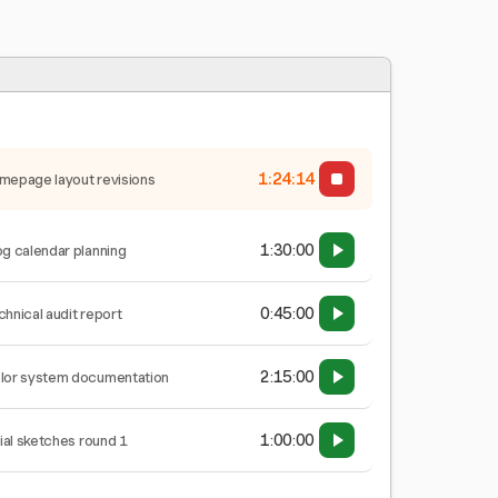
1:24:15
mepage layout revisions
1:30:00
og calendar planning
0:45:00
chnical audit report
2:15:00
lor system documentation
1:00:00
tial sketches round 1