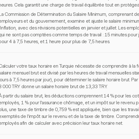
heures. Cela garantit une charge de travail équilibrée tout en protége
La Commission de Détermination du Salaire Minimum, comprenant des 
employeurs et du gouvernement, examine et ajuste le salaire minim
l'inflation, avec des révisions potentielles en janvier et juillet. Les e
qui ne sont pas comptées comme temps de travail : 15 minutes pour ju
pour 4 à 7,5 heures, et 1 heure pour plus de 7,5 heures.
Calculer votre taux horaire en Turquie nécessite de comprendre à la fois 
salaire mensuel brut est divisé par les heures de travail mensuelles 
jours à 7,5 heures par jour), pour déterminer le salaire horaire brut. P
3 000 TRY donne un salaire horaire brut de 13,33 TRY.
À partir du salaire brut, les déductions comprennent 14 % pour les cot
employés, 1 % pour l'assurance chômage, et un impôt sur le revenu pr
plus, une taxe de timbre de 0,759 % est appliquée, bien que les travai
exemptés de l'impôt sur le revenu et de la taxe de timbre. Comprendr
employés afin de calculer avec précision leur taux horaire net.