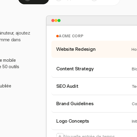
inuteur, ajoutez
ACME CORP
comme dans
Website Redesign
Ho
le mobile
e 50 outils
Content Strategy
Bl
ubliée
SEO Audit
Te
Brand Guidelines
Co
Logo Concepts
Ini
+
Nouvelle entrée de temps