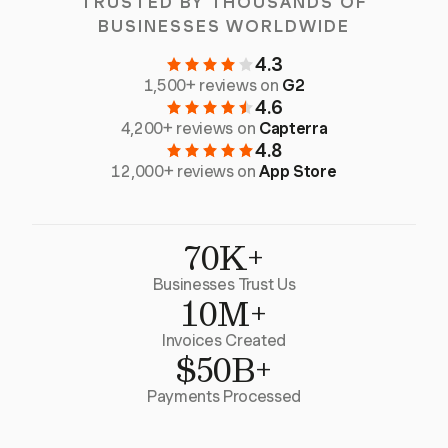
TRUSTED BY THOUSANDS OF
BUSINESSES WORLDWIDE
4.3
1,500+ reviews on
G2
4.6
4,200+ reviews on
Capterra
4.8
12,000+ reviews on
App Store
70K+
Businesses Trust Us
10M+
Invoices Created
$50B+
Payments Processed