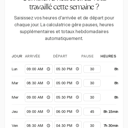
travaillé cette semaine ?
Saisissez vos heures d’arrivée et de départ pour
chaque jour. La calculatrice gère pauses, heures
supplémentaires et totaux hebdomadaires
automatiquement.
ARRIVÉE
DÉPART
PAUSE
JOUR
HEURES
Lun
8h
Mar
8h
Mer
8h
Jeu
8h 15min
Ven
7h 30min