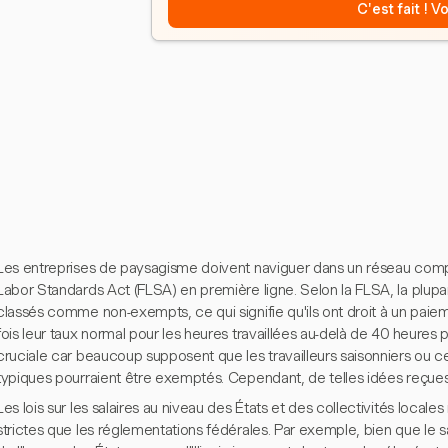
C'est fait ! 
Les entreprises de paysagisme doivent naviguer dans un réseau complex
Labor Standards Act (FLSA) en première ligne. Selon la FLSA, la plu
classés comme non-exempts, ce qui signifie qu'ils ont droit à un pai
fois leur taux normal pour les heures travaillées au-delà de 40 heures
cruciale car beaucoup supposent que les travailleurs saisonniers ou 
typiques pourraient être exemptés. Cependant, de telles idées reçues 
Les lois sur les salaires au niveau des États et des collectivités loca
strictes que les réglementations fédérales. Par exemple, bien que le s