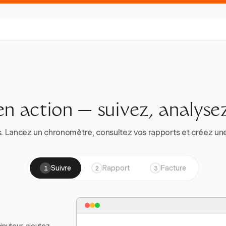
en action — suivez, analysez
. Lancez un chronomètre, consultez vos rapports et créez une vr
Suivre
Rapport
Facture
1
2
3