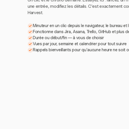
Un clic et le chrono démarre. Essayez ici : lancez un m
une entrée, modifiez les détails. C'est exactement 
Harvest.
Minuteur en un clic depuis le navigateur, le bureau et 
Fonctionne dans Jira, Asana, Trello, GitHub et plus d
Durée ou début/fin — à vous de choisir
Vues par jour, semaine et calendrier pour tout suivre
Rappels bienveillants pour qu'aucune heure ne soit o