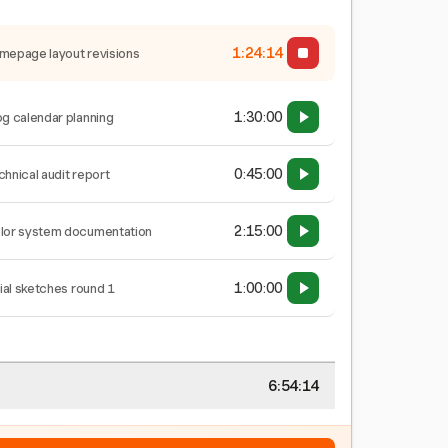
1:24:15
mepage layout revisions
1:30:00
og calendar planning
0:45:00
chnical audit report
2:15:00
lor system documentation
1:00:00
tial sketches round 1
6:54:15