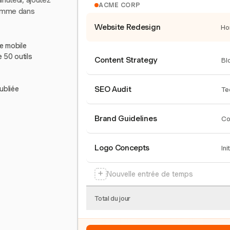
inuteur, ajoutez
ACME CORP
comme dans
Website Redesign
Ho
le mobile
e 50 outils
Content Strategy
Bl
ubliée
SEO Audit
Te
Brand Guidelines
Co
Logo Concepts
Ini
+
Nouvelle entrée de temps
Total du jour