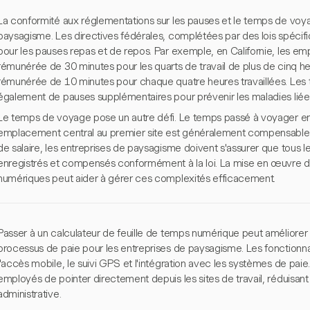
La conformité aux réglementations sur les pauses et le temps de voyag
paysagisme. Les directives fédérales, complétées par des lois spécifi
pour les pauses repas et de repos. Par exemple, en Californie, les em
rémunérée de 30 minutes pour les quarts de travail de plus de cinq h
rémunérée de 10 minutes pour chaque quatre heures travaillées. Les tr
également de pauses supplémentaires pour prévenir les maladies liées 
Le temps de voyage pose un autre défi. Le temps passé à voyager entre
emplacement central au premier site est généralement compensable. 
de salaire, les entreprises de paysagisme doivent s'assurer que tous
enregistrés et compensés conformément à la loi. La mise en œuvre de
numériques peut aider à gérer ces complexités efficacement.
Passer à un calculateur de feuille de temps numérique peut améliorer la
processus de paie pour les entreprises de paysagisme. Les fonctionnal
l'accès mobile, le suivi GPS et l'intégration avec les systèmes de pa
employés de pointer directement depuis les sites de travail, réduisant 
administrative.