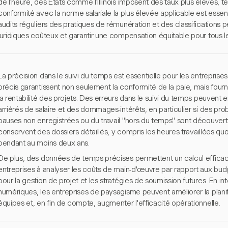
de l'heure, des États comme l'Illinois imposent des taux plus élevés, te
conformité avec la norme salariale la plus élevée applicable est essent
audits réguliers des pratiques de rémunération et des classifications 
juridiques coûteux et garantir une compensation équitable pour tous 
La précision dans le suivi du temps est essentielle pour les entrepri
précis garantissent non seulement la conformité de la paie, mais four
la rentabilité des projets. Des erreurs dans le suivi du temps peuvent e
arriérés de salaire et des dommages-intérêts, en particulier si des
pauses non enregistrées ou du travail "hors du temps" sont découver
conservent des dossiers détaillés, y compris les heures travaillées
pendant au moins deux ans.
De plus, des données de temps précises permettent un calcul efficace 
entreprises à analyser les coûts de main-d'œuvre par rapport aux budg
pour la gestion de projet et les stratégies de soumission futures. En in
numériques, les entreprises de paysagisme peuvent améliorer la planifi
équipes et, en fin de compte, augmenter l'efficacité opérationnelle.