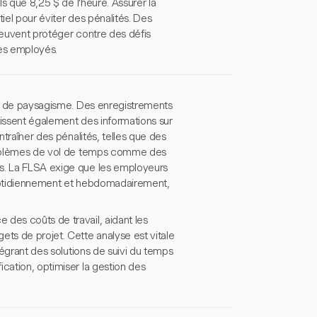
ls que 8,25 $ de l'heure. Assurer la
iel pour éviter des pénalités. Des
peuvent protéger contre des défis
les employés.
ses de paysagisme. Des enregistrements
nissent également des informations sur
ntraîner des pénalités, telles que des
 problèmes de vol de temps comme des
ts. La FLSA exige que les employeurs
 quotidiennement et hebdomadairement,
des coûts de travail, aidant les
ets de projet. Cette analyse est vitale
tégrant des solutions de suivi du temps
cation, optimiser la gestion des