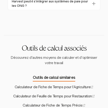
avec les exigences des subventions.
Harvest peut-il s'intégrer aux systèmes de paie pour
également entraîner une perte de financement ou de
bénévoles et du personnel en mettant en œuvre des
les ONG ?
subventions, et nuire à la réputation de l'ONG.
politiques claires de suivi du temps et en utilisant des
Oui, Harvest peut s'intégrer à divers systèmes de
outils comme Harvest, qui permettent de catégoriser
paie, rationalisant le processus de suivi du temps,
les heures en fonction du type de travail et des
réduisant les erreurs et garantissant la conformité
sources de financement.
avec les lois du travail. Cette intégration soutient une
gestion efficace de la paie pour les ONG.
Outils de calcul associés
Découvrez d'autres moyens de calculer et d'optimiser
votre travail
Outils de calcul similaires
Calculateur de Fiche de Temps pour l'Agriculture
Calculateur de Feuille de Temps pour Restauration
Calculateur de Fiche de Temps Précis