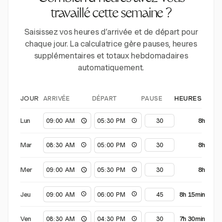
travaillé cette semaine ?
Saisissez vos heures d’arrivée et de départ pour
chaque jour. La calculatrice gère pauses, heures
supplémentaires et totaux hebdomadaires
automatiquement.
ARRIVÉE
DÉPART
PAUSE
JOUR
HEURES
Lun
8h
Mar
8h
Mer
8h
Jeu
8h 15min
Ven
7h 30min