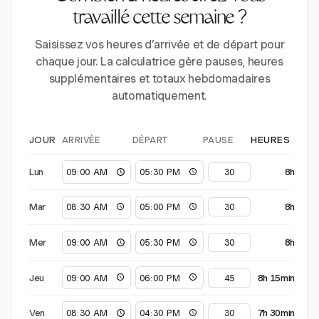
travaillé cette semaine ?
Saisissez vos heures d’arrivée et de départ pour
chaque jour. La calculatrice gère pauses, heures
supplémentaires et totaux hebdomadaires
automatiquement.
ARRIVÉE
DÉPART
PAUSE
JOUR
HEURES
Lun
8h
Mar
8h
Mer
8h
Jeu
8h 15min
Ven
7h 30min