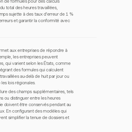
ion de formules pour des calculs
 total des heures travaillées,
emps sujette à des taux d'erreur de 1 %
erreurs et garantir la conformité avec
rmet aux entreprises de répondre à
xemple, les entreprises peuvent
s, qui varient selon les États, comme
tégrant des formules qui calculent
vaillées au-delà de huit par jour ou
les lois régionales.
clure des champs supplémentaires, tels
ns ou distinguer entre les heures
paie doivent être conservés pendant au
aux. En configurant des modèles qui
nt simplifier la tenue de dossiers et