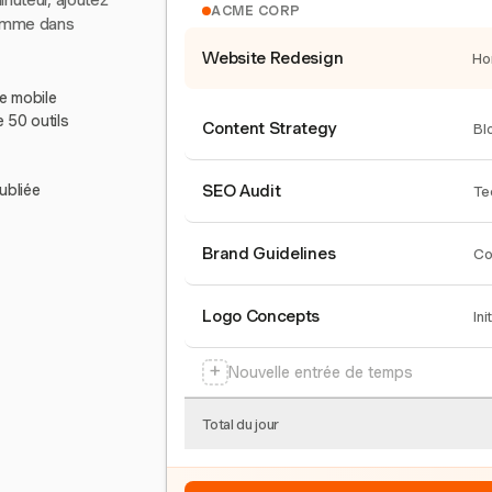
inuteur, ajoutez
ACME CORP
comme dans
Website Redesign
Ho
le mobile
e 50 outils
Content Strategy
Bl
ubliée
SEO Audit
Te
Brand Guidelines
Co
Logo Concepts
Ini
+
Nouvelle entrée de temps
Total du jour