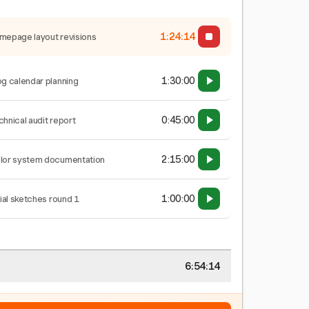
1:24:15
mepage layout revisions
1:30:00
og calendar planning
0:45:00
chnical audit report
2:15:00
lor system documentation
1:00:00
tial sketches round 1
6:54:15