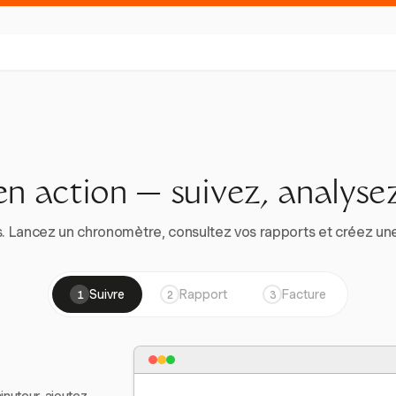
en action — suivez, analysez
. Lancez un chronomètre, consultez vos rapports et créez une vr
Suivre
Rapport
Facture
1
2
3