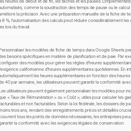
les heures de début et de fin, les tâches et les pauses. L'implémentat
automatisés, comme la soustraction des temps de pause ou le calcul du
améliore la précision. Avec une préparation manuelle de la fiche de t
à 8 %, l'automatisation des calculs peut réduire considérablement les 
les lois du travail.
Personnaliser les modèles de fiche de temps dans Google Sheets pe
des besoins spécifiques en matière de planification et de paie. Par e
configurer des modèles pour gérer les règles d'heures supplémentaire
l'exigence californienne d'heures supplémentaires quotidiennes. En in
automatiquement les heures supplémentaires en fonction des heures tra
de 40 par semaine, les utilisateurs peuvent garantir la conformité avec 
Les utilisateurs peuvent également personnaliser les modèles pour in
que « Taux de Rémunération » ou « Coût », utiles pour calculer les gai
facturables et non facturables. Selon la loi fédérale, les dossiers de 
moins trois ans, rendant des enregistrements précis et détaillés cruci
couvrent tous les points de données nécessaires, les entreprises peuve
garantir la conformité avec les exigences légales de conservation.