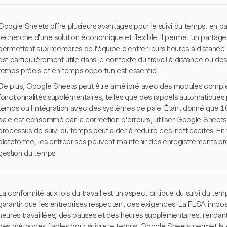
Google Sheets offre plusieurs avantages pour le suivi du temps, en part
recherche d'une solution économique et flexible. Il permet un partage 
permettant aux membres de l'équipe d'entrer leurs heures à distance e
est particulièrement utile dans le contexte du travail à distance ou des
temps précis et en temps opportun est essentiel.
De plus, Google Sheets peut être amélioré avec des modules complé
fonctionnalités supplémentaires, telles que des rappels automatiques 
temps ou l'intégration avec des systèmes de paie. Étant donné que 1
paie est consommé par la correction d'erreurs, utiliser Google Sheets
processus de suivi du temps peut aider à réduire ces inefficacités. En t
plateforme, les entreprises peuvent maintenir des enregistrements pr
gestion du temps.
La conformité aux lois du travail est un aspect critique du suivi du te
garantir que les entreprises respectent ces exigences. La FLSA impos
heures travaillées, des pauses et des heures supplémentaires, rendant e
des méthodes fiables pour suivre le temps. Google Sheets permet la