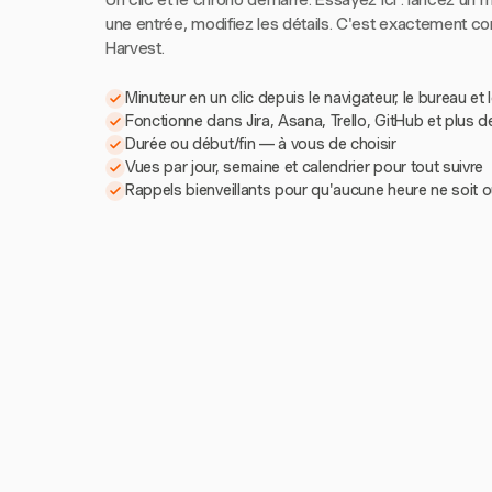
Un clic et le chrono démarre. Essayez ici : lancez un m
une entrée, modifiez les détails. C'est exactement 
Harvest.
Minuteur en un clic depuis le navigateur, le bureau et 
Fonctionne dans Jira, Asana, Trello, GitHub et plus d
Durée ou début/fin — à vous de choisir
Vues par jour, semaine et calendrier pour tout suivre
Rappels bienveillants pour qu'aucune heure ne soit o