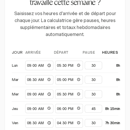
travaillé cette semaine ?
Saisissez vos heures d’arrivée et de départ pour
chaque jour. La calculatrice gère pauses, heures
supplémentaires et totaux hebdomadaires
automatiquement.
ARRIVÉE
DÉPART
PAUSE
JOUR
HEURES
Lun
8h
Mar
8h
Mer
8h
Jeu
8h 15min
Ven
7h 30min