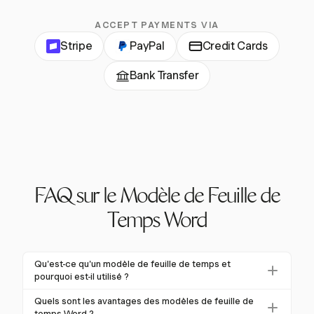
ACCEPT PAYMENTS VIA
Stripe
PayPal
Credit Cards
Bank Transfer
FAQ sur le Modèle de Feuille de
Temps Word
Qu'est-ce qu'un modèle de feuille de temps et
pourquoi est-il utilisé ?
Un modèle de feuille de temps est un document
Quels sont les avantages des modèles de feuille de
préconçu utilisé pour enregistrer les heures de travail,
temps Word ?