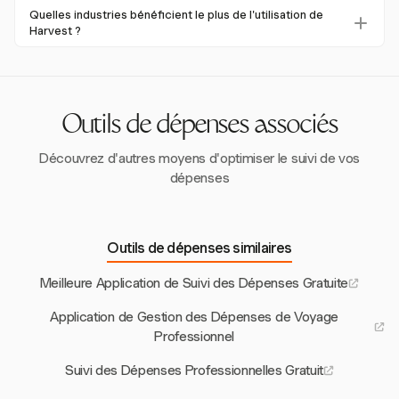
Oui, le support multi-devises de Harvest et son intégration
améliorent la précision, aidant les entreprises à réduire le
Quelles industries bénéficient le plus de l'utilisation de
avec des systèmes comptables mondiaux le rendent
Harvest ?
temps de rapprochement et à améliorer les prévisions
adapté aux entreprises internationales, permettant des
financières.
Les cabinets de conseil, les entreprises ayant des
transactions financières fluides à travers les frontières.
opérations internationales et toute entreprise nécessitant
un suivi des dépenses par projet bénéficient des
fonctionnalités complètes et des intégrations de Harvest.
Outils de dépenses associés
Découvrez d'autres moyens d'optimiser le suivi de vos
dépenses
Outils de dépenses similaires
Meilleure Application de Suivi des Dépenses Gratuite
Application de Gestion des Dépenses de Voyage
Professionnel
Suivi des Dépenses Professionnelles Gratuit