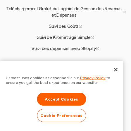
Téléchargement Gratuit du Logiciel de Gestion des Revenus
et Dépenses
Suivi des Coûts
Suivi de Kilométrage Simple
Suivi des dépenses avec Shopify
Autres outils Harvest
Calculateur de Frais Généraux pour Entrepreneurs
Harvest uses cookies as described in our
Privacy Policy
to
ensure you get the best experience on our website.
Modèle de Soumission de Construction
Accept Cookies
Modèle de reçu pour la Grèce
Estimation des Coûts de Projet
Cookie Preferences
Application de Feuille de Temps Hors Ligne