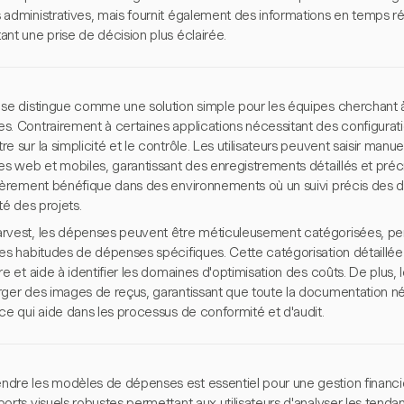
administratives, mais fournit également des informations en temps réel
nt une prise de décision plus éclairée.
 se distingue comme une solution simple pour les équipes cherchant 
s. Contrairement à certaines applications nécessitant des configura
e sur la simplicité et le contrôle. Les utilisateurs peuvent saisir man
es web et mobiles, garantissant des enregistrements détaillés et préci
lièrement bénéfique dans des environnements où un suivi précis des d
ité des projets.
rvest, les dépenses peuvent être méticuleusement catégorisées, pe
des habitudes de dépenses spécifiques. Cette catégorisation détaillée
re et aide à identifier les domaines d'optimisation des coûts. De plus, l
rger des images de reçus, garantissant que toute la documentation né
ce qui aide dans les processus de conformité et d'audit.
dre les modèles de dépenses est essentiel pour une gestion financièr
orts visuels robustes permettant aux utilisateurs d'analyser les tend