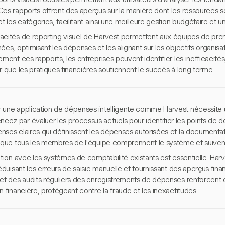
es rapports offrent des aperçus sur la manière dont les ressources so
et les catégories, facilitant ainsi une meilleure gestion budgétaire et un
acités de reporting visuel de Harvest permettent aux équipes de pre
ées, optimisant les dépenses et les alignant sur les objectifs organis
ement ces rapports, les entreprises peuvent identifier les inefficacités,
r que les pratiques financières soutiennent le succès à long terme.
 une application de dépenses intelligente comme Harvest nécessite 
z par évaluer les processus actuels pour identifier les points de dou
nses claires qui définissent les dépenses autorisées et la documenta
t que tous les membres de l'équipe comprennent le système et suive
ation avec les systèmes de comptabilité existants est essentielle. Ha
réduisant les erreurs de saisie manuelle et fournissant des aperçus fina
 et des audits réguliers des enregistrements de dépenses renforcent e
n financière, protégeant contre la fraude et les inexactitudes.