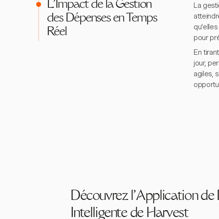
L'Impact de la Gestion
La gest
atteindr
des Dépenses en Temps
qu'elles
Réel
pour pré
En tiran
jour, pe
agiles, 
opportun
Découvrez l'Application de
Intelligente de Harvest