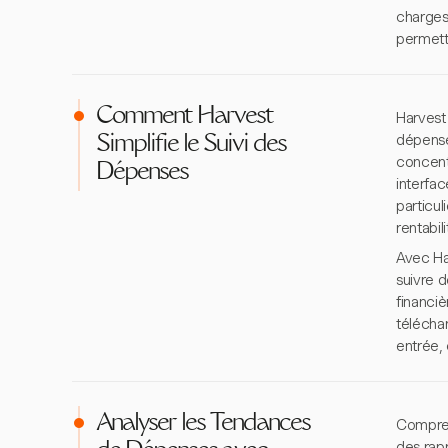
charges 
permetta
Comment Harvest
Harvest
dépense
Simplifie le Suivi des
concentr
Dépenses
interfac
particu
rentabil
Avec Ha
suivre 
financiè
télécha
entrée, 
Analyser les Tendances
Compren
des rapp