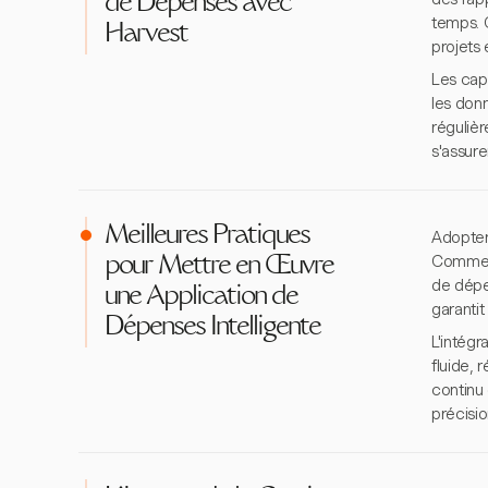
de Dépenses avec
temps. C
Harvest
projets 
Les cap
les donn
régulièr
s'assure
Meilleures Pratiques
Adopter
Commence
pour Mettre en Œuvre
de dépe
une Application de
garanti
Dépenses Intelligente
L'intégr
fluide, 
continu
précisio