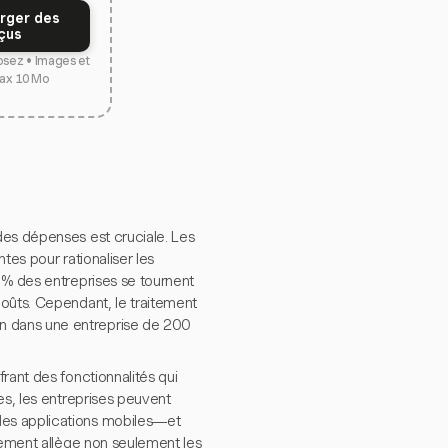
rger des
çus
osez • Images et
ax 10 Mo
des dépenses est cruciale. Les
tes pour rationaliser les
 % des entreprises se tournent
oûts. Cependant, le traitement
n dans une entreprise de 200
rant des fonctionnalités qui
es, les entreprises peuvent
des applications mobiles—et
ngement allège non seulement les