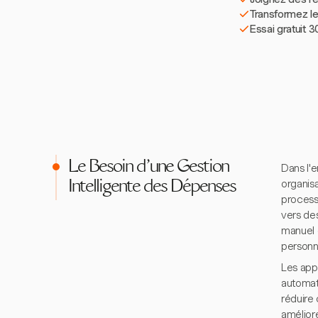
Transformez le
Essai gratuit 3
Le Besoin d'une Gestion
Dans l'
organisa
Intelligente des Dépenses
process
vers de
manuel 
personne
Les appl
automati
réduire
améliore