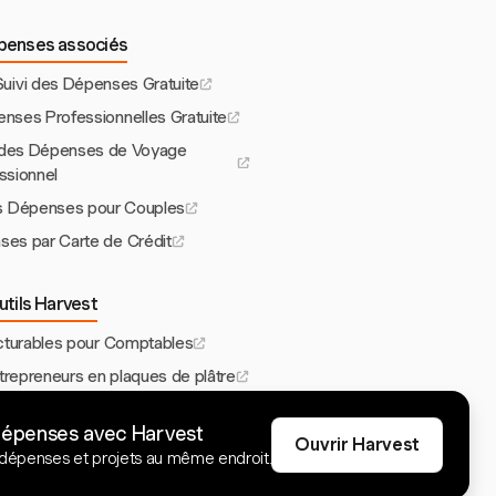
épenses associés
 Suivi des Dépenses Gratuite
enses Professionnelles Gratuite
n des Dépenses de Voyage
ssionnel
des Dépenses pour Couples
ses par Carte de Crédit
utils Harvest
acturables pour Comptables
trepreneurs en plaques de plâtre
e pour Consultants
dépenses avec Harvest
et pour Freelancers
Ouvrir Harvest
dépenses et projets au même endroit.
e de Temps de Projet