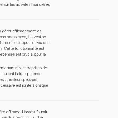
 sur les activités financières,
à gérer efficacement les
tions complexes, Harvest se
uellement les dépenses via des
s. Cette fonctionnalité est
épenses est crucial pour la
rmettant aux entreprises de
 soutient la transparence
es utilisateurs peuvent
cessaire est jointe à chaque
e efficace. Harvest fournit
ances de dépenses au fil du