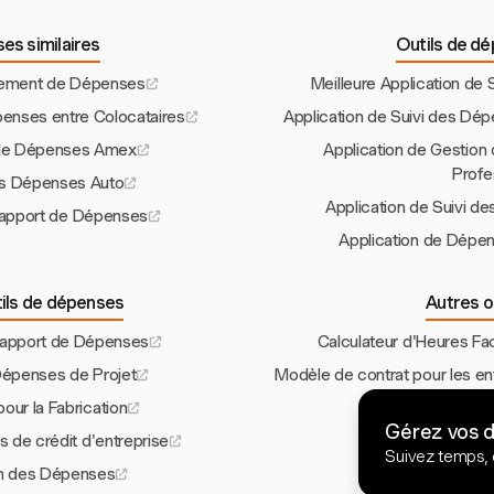
es similaires
Outils de d
sement de Dépenses
Meilleure Application de
penses entre Colocataires
Application de Suivi des Dép
 de Dépenses Amex
Application de Gestio
Profe
des Dépenses Auto
Application de Suivi 
 Rapport de Dépenses
Application de Dépen
tils de dépenses
Autres o
apport de Dépenses
Calculateur d'Heures F
épenses de Projet
Modèle de contrat pour les en
ur la Fabrication
Modèle de Factur
Gérez vos 
s de crédit d'entreprise
Gestion de Proj
Suivez temps, 
on des Dépenses
Modèle de Feuill