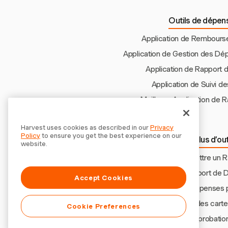
Outils de dépens
Application de Rembour
Application de Gestion des Dé
Application de Rapport
Application de Suivi 
Meilleure Application de
Harvest uses cookies as described in our
Privacy
Policy
to ensure you get the best experience on our
Découvrir plus d’ou
website.
Comment Soumettre un R
Modèle de Rapport de D
Accept Cookies
Rapport de Dépenses po
Logiciel de gestion des carte
Cookie Preferences
Logiciel d'Approbati