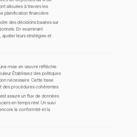
nt allouées à travers les
e planification financière.
ndre des décisions basées sur
ationnels. En examinant
 ajuster leurs stratégies et
une mise en œuvre réfléchie.
leur. Établissez des politiques
tion nécessaire. Cette base
nt des procédures cohérentes.
rvest assure un flux de données
nciers en temps réel. Un suivi
ncore la conformité et la