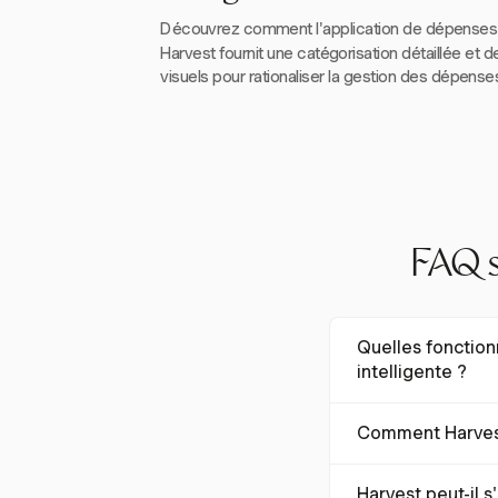
Découvrez comment l'application de dépenses i
Harvest fournit une catégorisation détaillée et 
visuels pour rationaliser la gestion des dépense
FAQ su
Quelles fonction
intelligente ?
Lorsque vous choisi
Comment Harvest 
la catégorisation dé
gérer les dépenses 
Harvest simplifie l
Harvest peut-il 