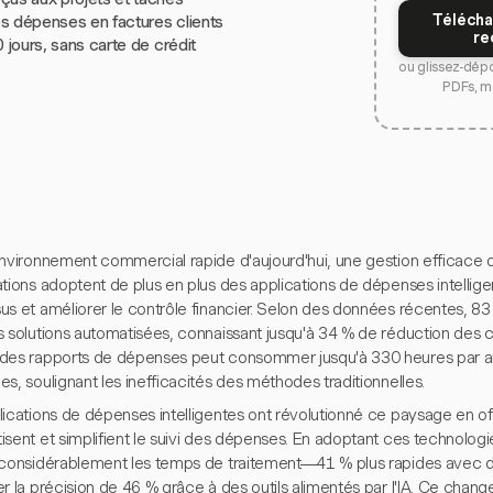
Télécha
s dépenses en factures clients
re
0 jours, sans carte de crédit
ou glissez-dép
PDFs, m
environnement commercial rapide d'aujourd'hui, une gestion efficace 
tions adoptent de plus en plus des applications de dépenses intelligen
us et améliorer le contrôle financier. Selon des données récentes, 83
s solutions automatisées, connaissant jusqu'à 34 % de réduction des c
des rapports de dépenses peut consommer jusqu'à 330 heures par a
s, soulignant les inefficacités des méthodes traditionnelles.
ications de dépenses intelligentes ont révolutionné ce paysage en off
sent et simplifient le suivi des dépenses. En adoptant ces technologi
 considérablement les temps de traitement—41 % plus rapides avec 
r la précision de 46 % grâce à des outils alimentés par l'IA. Ce cha