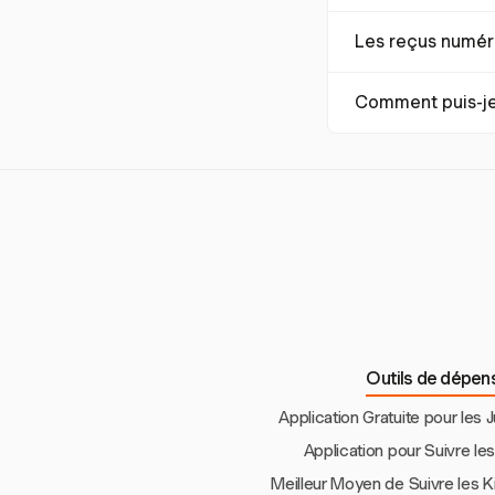
reporting précis.
Harvest aide à la c
Les reçus numériq
des rapports détaill
entreprises maintie
Oui, l'IRS et d'aut
Comment puis-je 
condition qu'ils inc
simplifient la déclar
Utiliser une applic
sécurité. Des sauv
autorisé et protège
Outils de dépens
Application Gratuite pour les 
Application pour Suivre l
Meilleur Moyen de Suivre les K