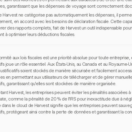
res, garantissant que les dépenses de voyage sont correctement do
e Harvest ne catégorise pas automatiquement les dépenses, il permet a
ement, en accord avec les besoins de déclaration fiscale. Cette capac
er des rapports complets, fait de Harvest un outil indispensable pour 
t à optimiser leurs déductions fiscales.
rmité aux lois fiscales est une priorité absolue pour toute entreprise,
atifs joue un rôle essentiel. Aux États-Unis, au Canada et au Royaume-Uni
justificatifs soient stockés de manière sécurisée et facilement access
es en permettant aux utilisateurs de télécharger et de gérer manuel
atifs, garantissant qu'elles sont stockées de manière organisée.
ant Harvest, les entreprises peuvent éviter les pénalités associées à
ate, comme la pénalité de 20 % de l'IRS pour inexactitude due à négl
é dans le cloud de Harvest signifie que les entreprises peuvent sauve
atifs, protégeant ainsi contre la perte de données et garantissant la c