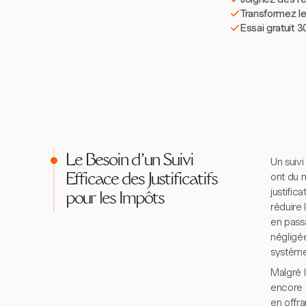
Transformez le
Essai gratuit 3
Le Besoin d'un Suivi
Un suivi
ont du m
Efficace des Justificatifs
justific
pour les Impôts
réduire
en pass
négligé
système
Malgré l
encore d
en offra