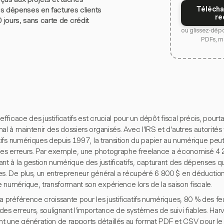
Télécha
s dépenses en factures clients
re
0 jours, sans carte de crédit
ou glissez-dép
PDFs, m
 efficace des justificatifs est crucial pour un dépôt fiscal précis, po
al à maintenir des dossiers organisés. Avec l'IRS et d'autres autorités
atifs numériques depuis 1997, la transition du papier au numérique peu
 les erreurs. Par exemple, une photographe freelance a économisé 4 
ant à la gestion numérique des justificatifs, capturant des dépenses 
es. De plus, un entrepreneur général a récupéré 6 800 $ en déducti
 numérique, transformant son expérience lors de la saison fiscale.
a préférence croissante pour les justificatifs numériques, 80 % des f
es erreurs, soulignant l'importance de systèmes de suivi fiables. Har
nt une génération de rapports détaillés au format PDF et CSV pour le 