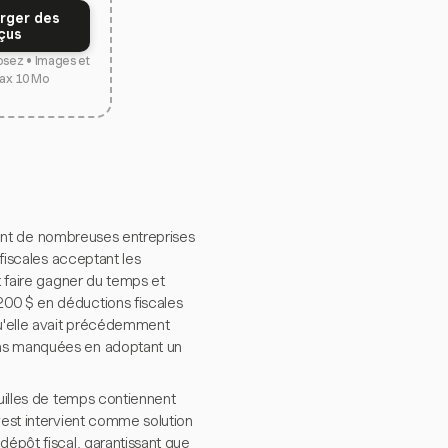
rger des
çus
osez • Images et
ax 10 Mo
urtant de nombreuses entreprises
 fiscales acceptant les
t faire gagner du temps et
200 $ en déductions fiscales
qu'elle avait précédemment
ons manquées en adoptant un
euilles de temps contiennent
vest intervient comme solution
dépôt fiscal, garantissant que