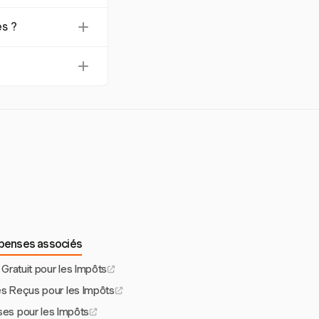
riques, en générant
es ?
ssent que les
s valides, à
reçus numériques
t stockées en toute
ut accès non
épenses associés
 Gratuit pour les Impôts
des Reçus pour les Impôts
ses pour les Impôts