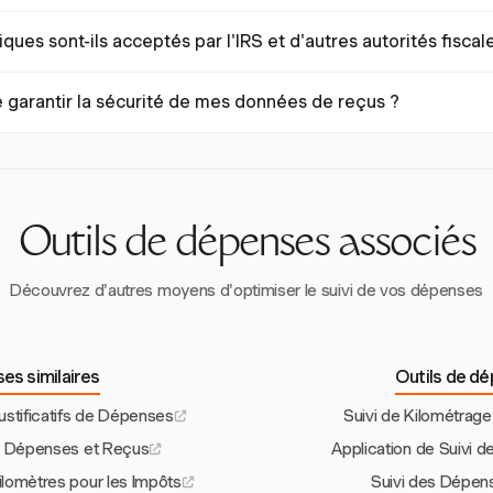
onformité fiscale en permettant le stockage sécurisé des reçus numé
ues sont-ils acceptés par l'IRS et d'autres autorités fiscal
és et en soutenant le suivi du kilométrage. Ces fonctionnalités garanti
nnent des dossiers fiscaux organisés et précis.
res autorités fiscales acceptent les reçus numériques comme document
garantir la sécurité de mes données de reçus ?
luent les détails nécessaires et soient stockés en toute sécurité. Les 
ation fiscale et garantissent la conformité.
ation sécurisée comme Harvest garantit que vos données de reçus son
egardes régulières et des contrôles d'accès sécurisés empêchent to
nt contre la perte de données.
Outils de dépenses associés
Découvrez d'autres moyens d'optimiser le suivi de vos dépenses
es similaires
Outils de d
Justificatifs de Dépenses
Suivi de Kilométrage
es Dépenses et Reçus
Application de Suivi 
ilomètres pour les Impôts
Suivi des Dépen