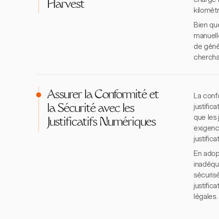
Harvest
kilomèt
Bien qu
manuell
de génér
cherchan
Assurer la Conformité et
La confo
justific
la Sécurité avec les
que les 
Justificatifs Numériques
exigenc
justific
En adopt
inadéqu
sécuris
justific
légales.