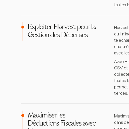
toutes 
Exploiter Harvest pour la
Harvest 
qu'il n'
Gestion des Dépenses
téléchar
capturé.
avec les
Avec Ha
CSV et E
collecte
toutes 
permet a
tierces.
Maximiser les
Maximis
dans ce
Déductions Fiscales avec
charge 