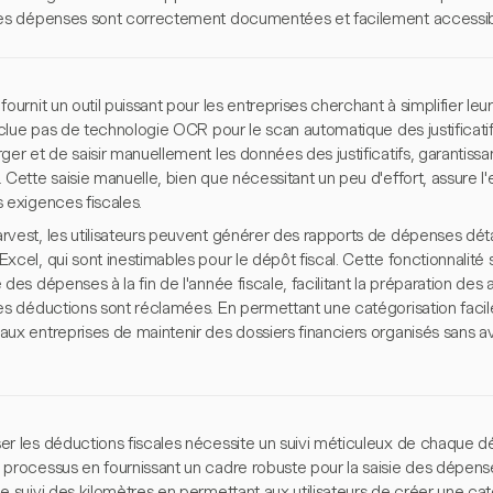
les dépenses sont correctement documentées et facilement accessibl
fournit un outil puissant pour les entreprises cherchant à simplifier l
inclue pas de technologie OCR pour le scan automatique des justificatifs
ger et de saisir manuellement les données des justificatifs, garantiss
 Cette saisie manuelle, bien que nécessitant un peu d'effort, assure l
 exigences fiscales.
rvest, les utilisateurs peuvent générer des rapports de dépenses déta
xcel, qui sont inestimables pour le dépôt fiscal. Cette fonctionnalité 
 des dépenses à la fin de l'année fiscale, facilitant la préparation des 
les déductions sont réclamées. En permettant une catégorisation faci
ux entreprises de maintenir des dossiers financiers organisés sans av
er les déductions fiscales nécessite un suivi méticuleux de chaque dé
 processus en fournissant un cadre robuste pour la saisie des dépense
le suivi des kilomètres en permettant aux utilisateurs de créer une c