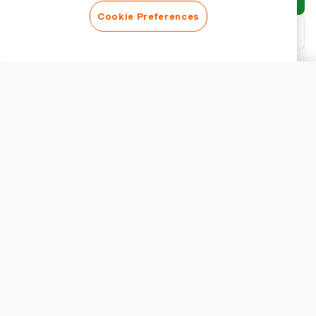
Cookie Preferences
Télécharger le PDF
Personnaliser le rapport
APPARENCE
Afficher le titre du rapport
PARAMÈTRES DU RAPPORT
Devise
Comprendre les Directives de l'IRS pour les Dépenses de
Voyage et de Divertissement
L'IRS impose des directives strictes sur ce qui qualifie comme