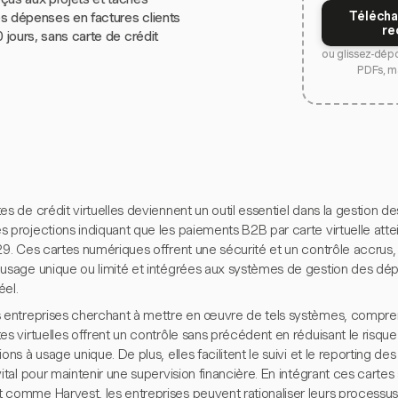
Télécha
s dépenses en factures clients
re
0 jours, sans carte de crédit
ou glissez-dép
PDFs, m
es de crédit virtuelles deviennent un outil essentiel dans la gestion de
 projections indiquant que les paiements B2B par carte virtuelle attein
29. Ces cartes numériques offrent une sécurité et un contrôle accrus,
 usage unique ou limité et intégrées aux systèmes de gestion des dé
éel.
s entreprises cherchant à mettre en œuvre de tels systèmes, compren
es virtuelles offrent un contrôle sans précédent en réduisant le risqu
ions à usage unique. De plus, elles facilitent le suivi et le reporting 
vital pour maintenir une supervision financière. En intégrant ces cartes
 comme Harvest, les entreprises peuvent rationaliser leurs processus