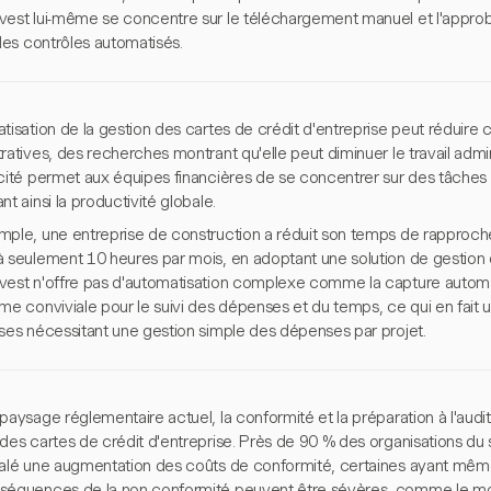
vest lui-même se concentre sur le téléchargement manuel et l'appro
 des contrôles automatisés.
tisation de la gestion des cartes de crédit d'entreprise peut réduire
ratives, des recherches montrant qu'elle peut diminuer le travail admin
cité permet aux équipes financières de se concentrer sur des tâches à
nt ainsi la productivité globale.
mple, une entreprise de construction a réduit son temps de rapproc
à seulement 10 heures par mois, en adoptant une solution de gestion d
vest n'offre pas d'automatisation complexe comme la capture automati
me conviviale pour le suivi des dépenses et du temps, ce qui en fait u
ises nécessitant une gestion simple des dépenses par projet.
paysage réglementaire actuel, la conformité et la préparation à l'audit
des cartes de crédit d'entreprise. Près de 90 % des organisations du 
nalé une augmentation des coûts de conformité, certaines ayant mêm
séquences de la non-conformité peuvent être sévères, comme le mon