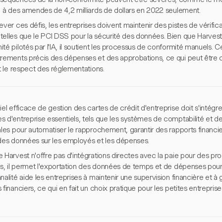
ce à des amendes de 4,2 milliards de dollars en 2022 seulement.
ever ces défis, les entreprises doivent maintenir des pistes de vérifi
telles que le PCI DSS pour la sécurité des données. Bien que Harves
té pilotés par l'IA, il soutient les processus de conformité manuels. 
trements précis des dépenses et des approbations, ce qui peut être cr
et le respect des réglementations.
iel efficace de gestion des cartes de crédit d'entreprise doit s'intégr
 d'entreprise essentiels, tels que les systèmes de comptabilité et de
ales pour automatiser le rapprochement, garantir des rapports financie
 des données sur les employés et les dépenses.
e Harvest n'offre pas d'intégrations directes avec la paie pour des
iés, il permet l'exportation des données de temps et de dépenses pou
nalité aide les entreprises à maintenir une supervision financière et à
 financiers, ce qui en fait un choix pratique pour les petites entrepris