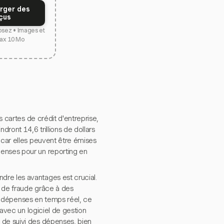
rger des
çus
osez • Images et
ax 10 Mo
s cartes de crédit d'entreprise,
dront 14,6 trillions de dollars
 car elles peuvent être émises
penses pour un reporting en
dre les avantages est crucial.
e de fraude grâce à des
des dépenses en temps réel, ce
 avec un logiciel de gestion
 de suivi des dépenses, bien