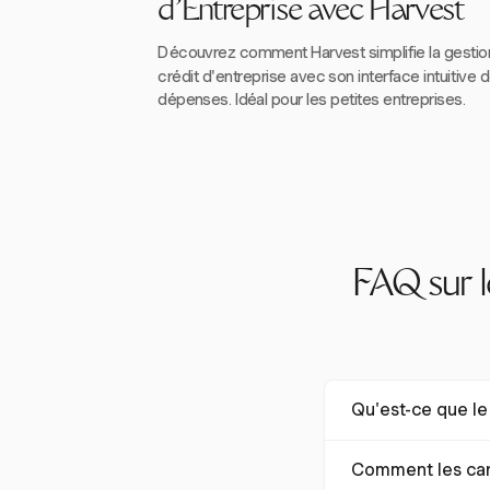
d'Entreprise avec Harvest
Découvrez comment Harvest simplifie la gestio
crédit d'entreprise avec son interface intuitive d
dépenses. Idéal pour les petites entreprises.
FAQ sur l
Qu'est-ce que le 
Le logiciel de gest
Comment les cart
des employés grâce 