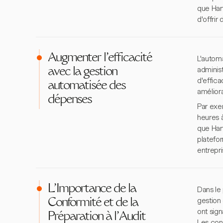
que Har
d'offrir
Augmenter l'efficacité
L'automa
administ
avec la gestion
d'effica
automatisée des
améliora
dépenses
Par exe
heures 
que Har
platefor
entrepr
L'Importance de la
Dans le 
gestion 
Conformité et de la
ont sig
Préparation à l'Audit
Les con