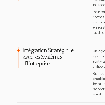
fait fa
Pour rel
normes 
conformi
enregis
l'audit 
Intégration Stratégique
Un logic
systèmes
avec les Systèmes
sont vit
d'Entreprise
unifiée
Bien qu
simplif
fonction
rapports
simple.