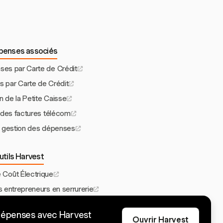
épenses associés
ses par Carte de Crédit
s par Carte de Crédit
n de la Petite Caisse
n des factures télécom
de gestion des dépenses
utils Harvest
e Coût Électrique
s entrepreneurs en serrurerie
our Agents Immobiliers
dépenses avec Harvest
e charte de projet
Ouvrir Harvest