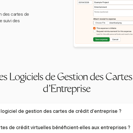
n des cartes de
e suivi des
es Logiciels de Gestion des Cartes
d'Entreprise
logiciel de gestion des cartes de crédit d'entreprise ?
ion des cartes de crédit d'entreprise est conçu pour superviser et con
es de crédit virtuelles bénéficient-elles aux entreprises ?
à des systèmes automatisés. Il aide les entreprises à gérer les dépen