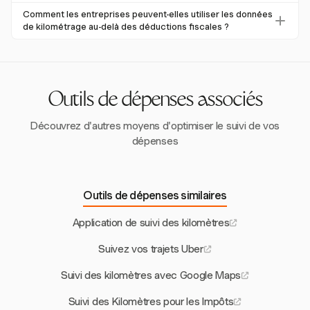
dans les systèmes automatisés. Il s'aligne également bien
Le suivi détaillé de Harvest permet aux entreprises
Comment les entreprises peuvent-elles utiliser les données
avec le suivi financier basé sur les projets.
d'analyser les données de kilométrage pour obtenir des
de kilométrage au-delà des déductions fiscales ?
informations opérationnelles. Cela peut conduire à
Les entreprises peuvent utiliser les données de
identifier et à optimiser des itinéraires inefficaces,
kilométrage pour évaluer la rentabilité, optimiser les
contribuant ainsi à des économies de coûts.
itinéraires et prendre des décisions éclairées sur
l'allocation des ressources, améliorant ainsi l'efficacité
Outils de dépenses associés
opérationnelle globale.
Découvrez d'autres moyens d'optimiser le suivi de vos
dépenses
Outils de dépenses similaires
Application de suivi des kilomètres
Suivez vos trajets Uber
Suivi des kilomètres avec Google Maps
Suivi des Kilomètres pour les Impôts