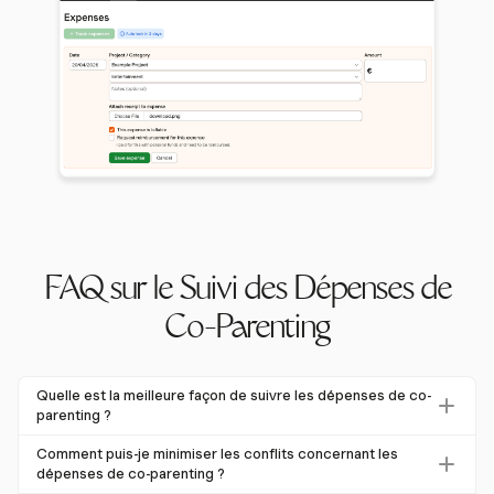
FAQ sur le Suivi des Dépenses de
Co-Parenting
Quelle est la meilleure façon de suivre les dépenses de co-
parenting ?
La meilleure façon de suivre les dépenses de co-parenting
Comment puis-je minimiser les conflits concernant les
est d'utiliser un outil fiable comme Harvest, qui permet des
dépenses de co-parenting ?