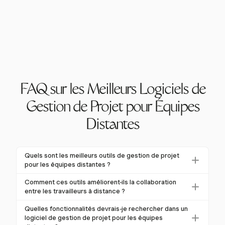
FAQ sur les Meilleurs Logiciels de
Gestion de Projet pour Équipes
Distantes
Quels sont les meilleurs outils de gestion de projet
pour les équipes distantes ?
Les meilleurs outils pour les équipes distantes incluent
Comment ces outils améliorent-ils la collaboration
ceux avec une gestion des tâches robuste, une
entre les travailleurs à distance ?
collaboration en temps réel et des capacités
Les outils de gestion de projet améliorent la
Quelles fonctionnalités devrais-je rechercher dans un
d'intégration. Harvest, par exemple, excelle dans le
collaboration en centralisant l'information, en facilitant
logiciel de gestion de projet pour les équipes
suivi du temps et le reporting, essentiels pour gérer