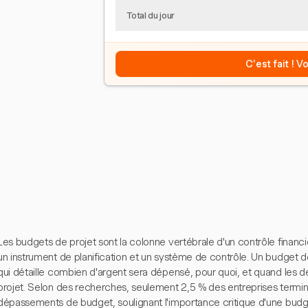
Total du jour
C'est fait ! 
Les budgets de projet sont la colonne vertébrale d'un contrôle financi
un instrument de planification et un système de contrôle. Un budget d
qui détaille combien d'argent sera dépensé, pour quoi, et quand les dé
projet. Selon des recherches, seulement 2,5 % des entreprises termin
dépassements de budget, soulignant l'importance critique d'une budg