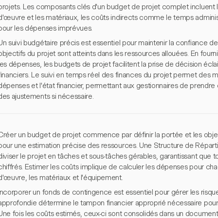
projets. Les composants clés d'un budget de projet complet incluent le
d'œuvre et les matériaux, les coûts indirects comme le temps administ
pour les dépenses imprévues.
Un suivi budgétaire précis est essentiel pour maintenir la confiance de
objectifs du projet sont atteints dans les ressources allouées. En fourni
les dépenses, les budgets de projet facilitent la prise de décision écla
financiers. Le suivi en temps réel des finances du projet permet des m
dépenses et l'état financier, permettant aux gestionnaires de prendre 
des ajustements si nécessaire.
Créer un budget de projet commence par définir la portée et les objecti
pour une estimation précise des ressources. Une Structure de Répartit
diviser le projet en tâches et sous-tâches gérables, garantissant qu
chiffrés. Estimer les coûts implique de calculer les dépenses pour ch
d'œuvre, les matériaux et l'équipement.
Incorporer un fonds de contingence est essentiel pour gérer les risqu
approfondie détermine le tampon financier approprié nécessaire pou
Une fois les coûts estimés, ceux-ci sont consolidés dans un documen