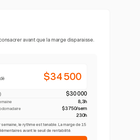
consacrer avant que la marge disparaisse.
$34 500
ndé
$30 000
)
8,3h
semaine
$3 750/sem
bdomadaire
230h
 semaine, le rythme est tenable. La marge de 15
mentaires avant le seuil de rentabilité.