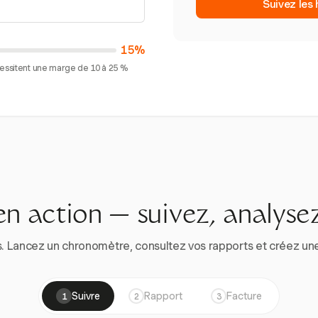
Suivez les
15%
cessitent une marge de 10 à 25 %
en action — suivez, analysez
. Lancez un chronomètre, consultez vos rapports et créez une vr
Suivre
Rapport
Facture
1
2
3