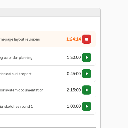
1:24:14
mepage layout revisions
1:30:00
og calendar planning
0:45:00
chnical audit report
2:15:00
lor system documentation
1:00:00
tial sketches round 1