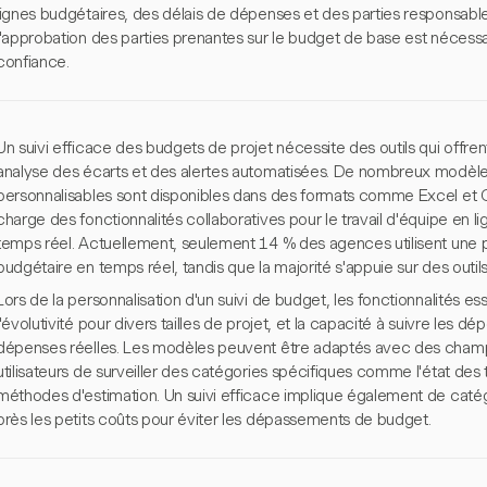
lignes budgétaires, des délais de dépenses et des parties responsable
l'approbation des parties prenantes sur le budget de base est nécessair
confiance.
Un suivi efficace des budgets de projet nécessite des outils qui offren
analyse des écarts et des alertes automatisées. De nombreux modèles
personnalisables sont disponibles dans des formats comme Excel et 
charge des fonctionnalités collaboratives pour le travail d'équipe en l
temps réel. Actuellement, seulement 14 % des agences utilisent une p
budgétaire en temps réel, tandis que la majorité s'appuie sur des outil
Lors de la personnalisation d'un suivi de budget, les fonctionnalités essent
l'évolutivité pour divers tailles de projet, et la capacité à suivre les
dépenses réelles. Les modèles peuvent être adaptés avec des champ
utilisateurs de surveiller des catégories spécifiques comme l'état des t
méthodes d'estimation. Un suivi efficace implique également de catég
près les petits coûts pour éviter les dépassements de budget.