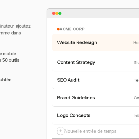
inuteur, ajoutez
ACME CORP
comme dans
Website Redesign
Ho
le mobile
e 50 outils
Content Strategy
Bl
ubliée
SEO Audit
Te
Brand Guidelines
Co
Logo Concepts
Ini
+
Nouvelle entrée de temps