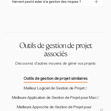
responsabilité au sein de l'équipe de projet.
Harvest peut-il aider à la gestion des risques ?
aide à atténuer ces problèmes en offrant des outils
et des alertes, aidant les chefs de projet à surveiller
pour une planification, une communication et une
Oui, Harvest aide à la gestion des risques en
les dépenses et à prévenir les dépassements de
gestion budgétaire efficaces.
fournissant des outils pour des rapports détaillés et un
coûts. Ses fonctionnalités de suivi des dépenses et
suivi budgétaire. Cela permet d'ajuster les stratégies
de capture des reçus garantissent que tous les coûts
de manière proactive, minimisant ainsi les risques
sont pris en compte.
potentiels.
Outils de gestion de projet
associés
Découvrez d'autres moyens de gérer vos projets
Outils de gestion de projet similaires
Meilleur Logiciel de Gestion de Projet
Meilleure Application de Gestion de Projet pour Mac
Meilleure Approche de Gestion de Projet pour