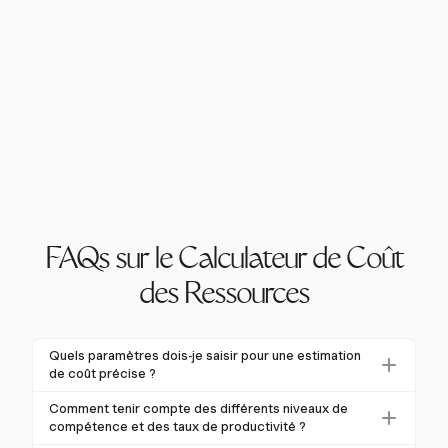
FAQs sur le Calculateur de Coût
des Ressources
Quels paramètres dois-je saisir pour une estimation
de coût précise ?
Pour une estimation de coût précise, saisissez des
Comment tenir compte des différents niveaux de
paramètres tels que les taux de main-d'œuvre, les
compétence et des taux de productivité ?
niveaux de compétence, les facteurs de productivité,