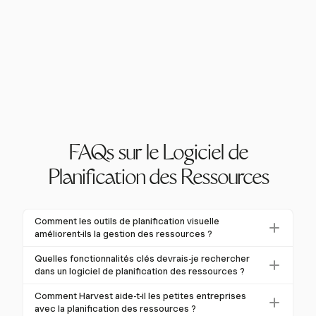
FAQs sur le Logiciel de
Planification des Ressources
Comment les outils de planification visuelle
améliorent-ils la gestion des ressources ?
Les outils de planification visuelle comme les
Quelles fonctionnalités clés devrais-je rechercher
diagrammes de Gantt et les tableaux Kanban
dans un logiciel de planification des ressources ?
améliorent la gestion des ressources en fournissant
Les fonctionnalités clés à rechercher incluent la
Comment Harvest aide-t-il les petites entreprises
une clarté instantanée sur les attributions de tâches à
planification de capacité, le suivi des compétences,
avec la planification des ressources ?