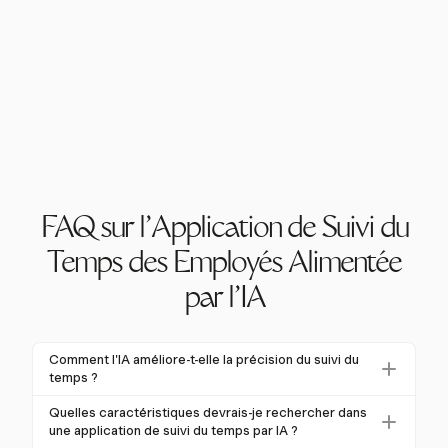
FAQ sur l'Application de Suivi du
Temps des Employés Alimentée
par l'IA
Comment l'IA améliore-t-elle la précision du suivi du
temps ?
L'IA améliore la précision du suivi du temps en
Quelles caractéristiques devrais-je rechercher dans
capturant et en validant automatiquement les
une application de suivi du temps par IA ?