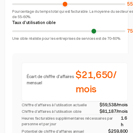
5
Pourcentage du temps total qui est facturable. La moyenne du secteur es
de 55–60%.
Taux d'utilisation cible
7
Une cible réaliste pour les entreprises de services est de 70–80%.
$21,650/
Écart de chiffre d'affaires
mensuel
mois
$59,538/mois
Chiffre d'affaires à l'utilisation actuelle
$81,187/mois
Chiffre d'affaires à l'utilisation cible
1.6
Heures facturables supplémentaires nécessaires par
personne et par jour
h
$259,800
Potentiel de chiffre d'affaires annuel