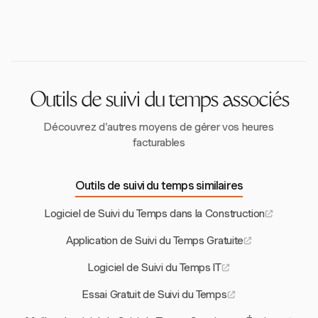
2024. Le logiciel de suivi du temps aide à garantir la
facturation et une gestion financière plus précises.
les outils de suivi du temps gratuits pour leur facilité
conformité avec les lois locales du travail concernant
d'utilisation et leurs fonctionnalités de base.
les heures supplémentaires, les pauses et la tenue de
Cependant, les évaluations de performance
dossiers, protégeant ainsi les entreprises contre
soulignent souvent les limitations en matière de
d'éventuels problèmes juridiques.
fonctionnalités avancées et de personnalisation, ce
qui peut affecter l'évolutivité et l'utilisabilité à long
Outils de suivi du temps associés
terme à mesure que les équipes et les projets se
développent.
Découvrez d'autres moyens de gérer vos heures
facturables
Outils de suivi du temps similaires
Logiciel de Suivi du Temps dans la Construction
Application de Suivi du Temps Gratuite
Logiciel de Suivi du Temps IT
Essai Gratuit de Suivi du Temps