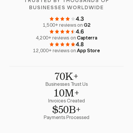
TRUSTED BY THOUSANDS OF
BUSINESSES WORLDWIDE
4.3
1,500+ reviews on
G2
4.6
4,200+ reviews on
Capterra
4.8
12,000+ reviews on
App Store
70K+
Businesses Trust Us
10M+
Invoices Created
$50B+
Payments Processed