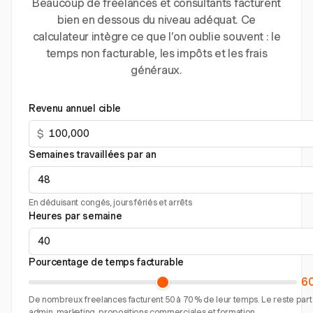
Beaucoup de freelances et consultants facturent
bien en dessous du niveau adéquat. Ce
calculateur intègre ce que l’on oublie souvent : le
temps non facturable, les impôts et les frais
généraux.
Revenu annuel cible
$
Semaines travaillées par an
En déduisant congés, jours fériés et arrêts
Heures par semaine
Pourcentage de temps facturable
6
De nombreux freelances facturent 50 à 70 % de leur temps. Le reste part
admin, marketing, propositions commerciales et formation.