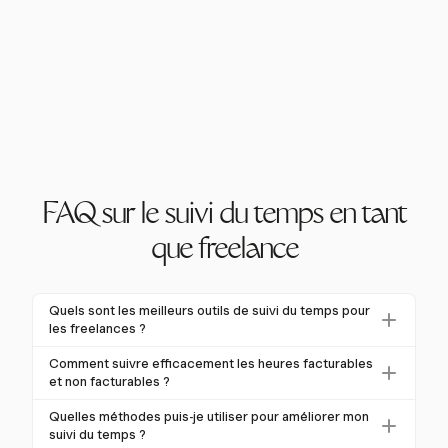
FAQ sur le suivi du temps en tant
que freelance
Quels sont les meilleurs outils de suivi du temps pour
les freelances ?
Harvest est l'un des meilleurs outils pour les
Comment suivre efficacement les heures facturables
freelances, offrant des minuteurs à un clic et une
et non facturables ?
saisie manuelle pour suivre les heures facturables et
Avec Harvest, les freelances peuvent facilement
Quelles méthodes puis-je utiliser pour améliorer mon
non facturables. Il s'intègre aux plateformes de
différencier les heures facturables et non facturables
suivi du temps ?
gestion de projet populaires, fournissant une solution