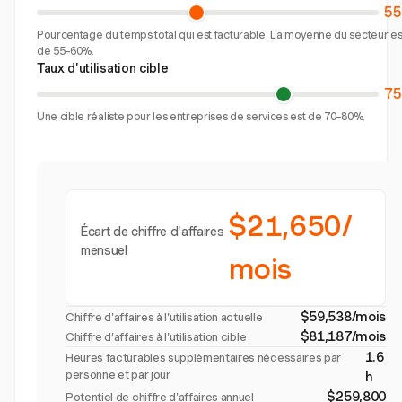
5
Pourcentage du temps total qui est facturable. La moyenne du secteur es
de 55–60%.
Taux d'utilisation cible
7
Une cible réaliste pour les entreprises de services est de 70–80%.
$21,650/
Écart de chiffre d'affaires
mensuel
mois
$59,538/mois
Chiffre d'affaires à l'utilisation actuelle
$81,187/mois
Chiffre d'affaires à l'utilisation cible
1.6
Heures facturables supplémentaires nécessaires par
personne et par jour
h
$259,800
Potentiel de chiffre d'affaires annuel