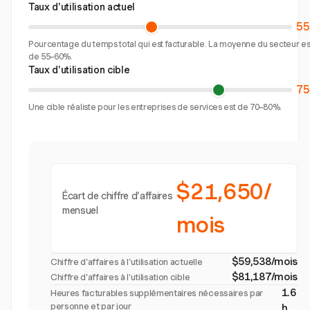
Taux d'utilisation actuel
5
Pourcentage du temps total qui est facturable. La moyenne du secteur es
de 55–60%.
Taux d'utilisation cible
7
Une cible réaliste pour les entreprises de services est de 70–80%.
$21,650/
Écart de chiffre d'affaires
mensuel
mois
$59,538/mois
Chiffre d'affaires à l'utilisation actuelle
$81,187/mois
Chiffre d'affaires à l'utilisation cible
1.6
Heures facturables supplémentaires nécessaires par
personne et par jour
h