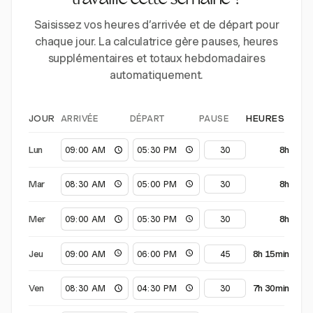
travaillé cette semaine ?
Saisissez vos heures d’arrivée et de départ pour
chaque jour. La calculatrice gère pauses, heures
supplémentaires et totaux hebdomadaires
automatiquement.
ARRIVÉE
DÉPART
PAUSE
JOUR
HEURES
Lun
8h
Mar
8h
Mer
8h
Jeu
8h 15min
Ven
7h 30min