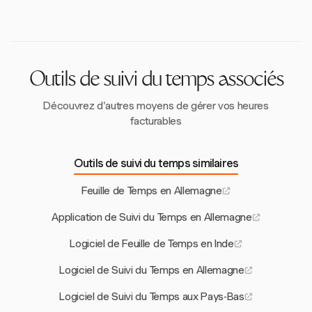
potentiellement des versions gratuites, avec des
ou de solutions basées sur le navigateur. Harvest offre
considérations de ROI étant cruciales pour la prise de
des plateformes polyvalentes pour répondre aux
décision.
besoins du travail à distance, garantissant conformité
et efficacité.
Outils de suivi du temps associés
Découvrez d'autres moyens de gérer vos heures
facturables
Outils de suivi du temps similaires
Feuille de Temps en Allemagne
Application de Suivi du Temps en Allemagne
Logiciel de Feuille de Temps en Inde
Logiciel de Suivi du Temps en Allemagne
Logiciel de Suivi du Temps aux Pays-Bas