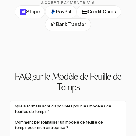
ACCEPT PAYMENTS VIA
Stripe
PayPal
Credit Cards
Bank Transfer
FAQ sur le Modèle de Feuille de
Temps
Quels formats sont disponibles pour les modèles de
feuilles de temps ?
Les modèles de feuilles de temps sont disponibles
Comment personnaliser un modèle de feuille de
dans divers formats, y compris Excel, Word, PDF et
temps pour mon entreprise ?
Google Sheets, répondant à des préférences et des