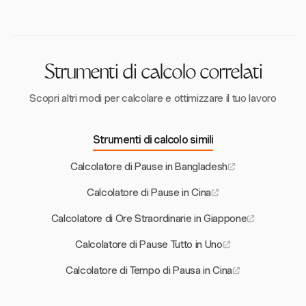
statutarie o nei giorni di riposo, a condizione che
lavorative giapponesi e un'elaborazione precisa delle
venga stipulato un accordo scritto con un sindacato o
buste paga.
un rappresentante dei lavoratori e presentato
all'Ufficio di Ispezione degli Standard Lavorativi.
Strumenti di calcolo correlati
Scopri altri modi per calcolare e ottimizzare il tuo lavoro
Strumenti di calcolo simili
Calcolatore di Pause in Bangladesh
Calcolatore di Pause in Cina
Calcolatore di Ore Straordinarie in Giappone
Calcolatore di Pause Tutto in Uno
Calcolatore di Tempo di Pausa in Cina