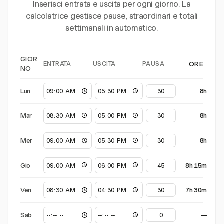
Inserisci entrata e uscita per ogni giorno. La
calcolatrice gestisce pause, straordinari e totali
settimanali in automatico.
GIOR
ENTRATA
USCITA
PAUSA
ORE
NO
Lun
8h
Mar
8h
Mer
8h
Gio
8h 15m
Ven
7h 30m
Sab
—