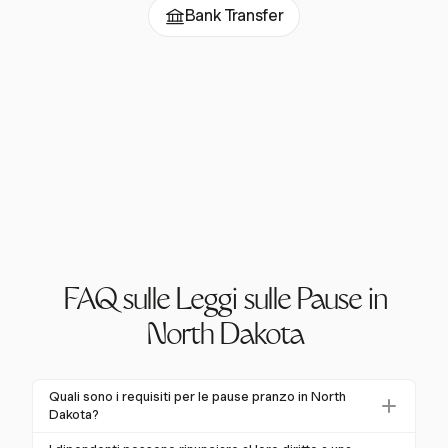
Bank Transfer
FAQ sulle Leggi sulle Pause in
North Dakota
Quali sono i requisiti per le pause pranzo in North
Dakota?
In North Dakota, i datori di lavoro devono fornire una