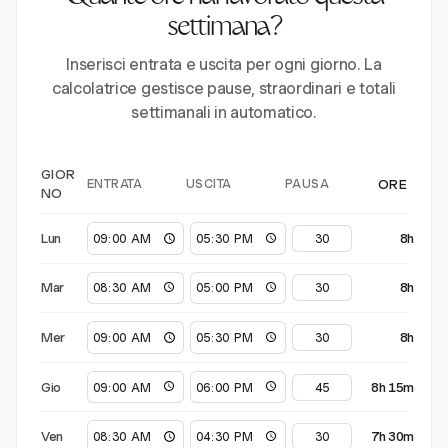
settimana?
Inserisci entrata e uscita per ogni giorno. La
calcolatrice gestisce pause, straordinari e totali
settimanali in automatico.
GIOR
ENTRATA
USCITA
PAUSA
ORE
NO
Lun
8h
Mar
8h
Mer
8h
Gio
8h 15m
Ven
7h 30m