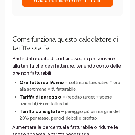
Inizia a tracciare le ore fatturabili
Come funziona questo calcolatore di
tariffa oraria
Parte dal reddito di cui hai bisogno per arrivare
alla tariffa che devi fatturare, tenendo conto delle
ore non fatturabili.
Ore fatturabili/anno
= settimane lavorative × ore
alla settimana × % fatturabile.
Tariffa di pareggio
= (reddito target + spese
aziendali) ÷ ore fatturabili.
Tariffa consigliata
= pareggio più un margine del
20% per tasse, periodi deboli e profitto.
Aumentare la percentuale fatturabile o ridurre le
spese abbassa la tariffa necessaria.