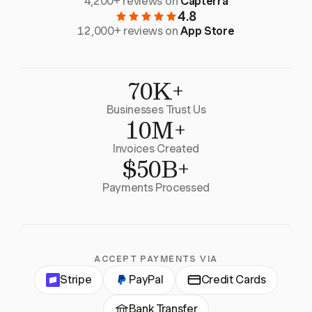
4,200+ reviews on
Capterra
4.8
12,000+ reviews on
App Store
70K+
Businesses Trust Us
10M+
Invoices Created
$50B+
Payments Processed
ACCEPT PAYMENTS VIA
Stripe
PayPal
Credit Cards
Bank Transfer