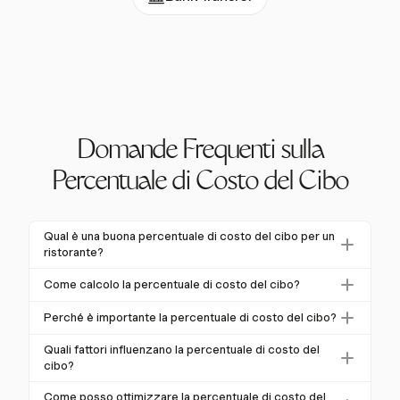
Domande Frequenti sulla
Percentuale di Costo del Cibo
Qual è una buona percentuale di costo del cibo per un
ristorante?
Una buona percentuale di costo del cibo per un
Come calcolo la percentuale di costo del cibo?
ristorante tipicamente varia dal 28% al 35%. Questo
Per calcolare la percentuale di costo del cibo, utilizza
intervallo indica una gestione efficiente delle spese
Perché è importante la percentuale di costo del cibo?
la formula: (Costo delle Merci Vendute ÷ Vendite Totali
alimentari rispetto alle vendite, contribuendo alla
La percentuale di costo del cibo è importante perché
di Cibo) × 100. Questo ti aiuta a valutare se i tuoi costi
Quali fattori influenzano la percentuale di costo del
redditività.
aiuta i ristoranti a valutare le loro strategie di prezzo e
cibo?
sono allineati con gli standard del settore.
l'efficienza dei costi. Una percentuale ben gestita
I fattori che influenzano la percentuale di costo del
Come posso ottimizzare la percentuale di costo del